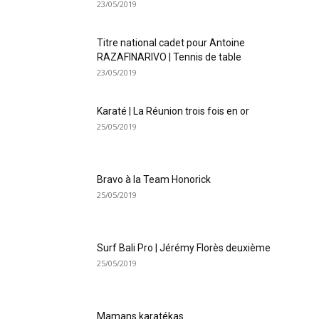
23/05/2019
Titre national cadet pour Antoine
RAZAFINARIVO | Tennis de table
23/05/2019
Karaté | La Réunion trois fois en or
25/05/2019
Bravo à la Team Honorick
25/05/2019
Surf Bali Pro | Jérémy Florès deuxième
25/05/2019
Mamans karatékas