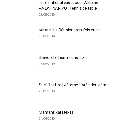
Titre national cadet pour Antoine
RAZAFINARIVO | Tennis de table
23/05/2019
Karaté | La Réunion trois fois en or
25/05/2019
Bravo à la Team Honorick
25/05/2019
Surf Bali Pro | Jérémy Florès deuxième
25/05/2019
Mamans karatékas
04/06/2019