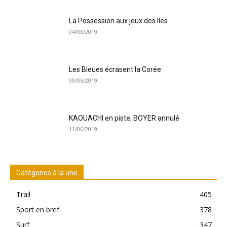
La Possession aux jeux des Iles
04/06/2019
Les Bleues écrasent la Corée
09/06/2019
KAOUACHI en piste, BOYER annulé
11/06/2019
Catégories à la une
Trail
405
Sport en bref
378
Surf
347