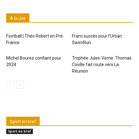
A la une
Football | Théo Robert en Pré-
Franc succès pour l’Urban
France
SwimRun
Michel Bourez confiant pour
Trophée Jules-Verne: Thomas
2024
Coville fait route vers La
Réunion
Sport en bref
Sport en bref