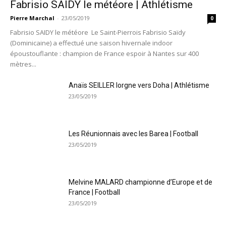
Fabrisio SAIDY le météore | Athlétisme
Pierre Marchal
-
23/05/2019
0
Fabrisio SAIDY le météore Le Saint-Pierrois Fabrisio Saïdy
(Dominicaine) a effectué une saison hivernale indoor
époustouflante : champion de France espoir à Nantes sur 400
mètres...
Anaïs SEILLER lorgne vers Doha | Athlétisme
23/05/2019
Les Réunionnais avec les Barea | Football
23/05/2019
Melvine MALARD championne d’Europe et de
France | Football
23/05/2019