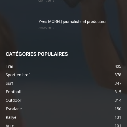
08/11/2019
Yves MOREL| journaliste et producteur
26/05/2019
CATÉGORIES POPULAIRES
Trail
405
Sport en bref
378
Surf
347
Football
315
Outdoor
314
Escalade
150
Rallye
131
Auto
101