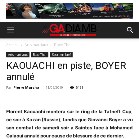
Accueil
Arts martiaux
Boxe Thai
Arts martiaux
Boxe Thai
Sport en bref
KAOUACHI en piste, BOYER
annulé
Par
Pierre Marchal
-
11/06/2019
5451
Florent Kaouachi montera sur le ring de la Tatneft Cup,
ce soir à Kazan (Russie), tandis que Giovanni Boyer a vu
son combat de samedi soir à Saintes face à Mohamed
Galaoui annulé pour cause de blessure de ce dernier.