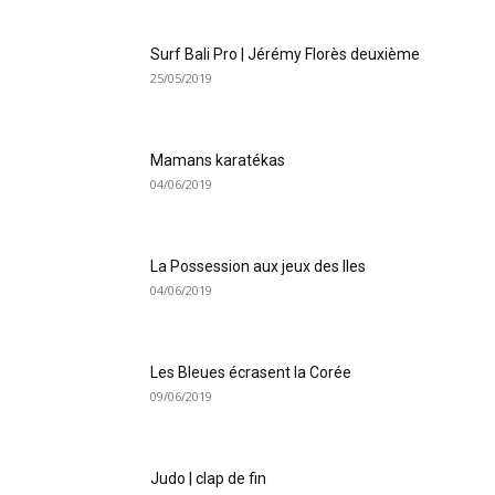
Surf Bali Pro | Jérémy Florès deuxième
25/05/2019
Mamans karatékas
04/06/2019
La Possession aux jeux des Iles
04/06/2019
Les Bleues écrasent la Corée
09/06/2019
Judo | clap de fin