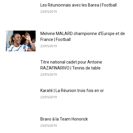
Les Réunionnais avec les Barea | Football
23/05/2019
Melvine MALARD championne d’Europe et de
France | Football
23/05/2019
Titre national cadet pour Antoine
RAZAFINARIVO | Tennis de table
23/05/2019
Karaté | La Réunion trois fois en or
25/05/2019
Bravo à la Team Honorick
25/05/2019