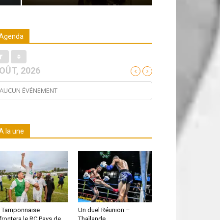
Agenda
OÛT, 2026
AUCUN ÉVÉNEMENT
A la une
 Tamponnaise
Un duel Réunion –
frontera le RC Pays de
Thaïlande