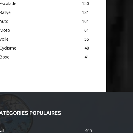
Escalade
150
Rallye
131
Auto
101
Moto
61
Voile
55
Cyclisme
48
Boxe
41
ATÉGORIES POPULAIRES
ail
405