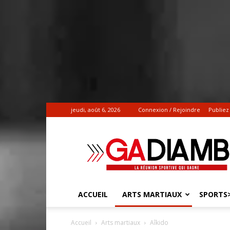
jeudi, août 6, 2026
Connexion / Rejoindre
Publiez
Gadiamb.re
|
Actualités
sportives
ACCUEIL
ARTS MARTIAUX
SPORTS>
Accueil
Arts martiaux
Aîkido