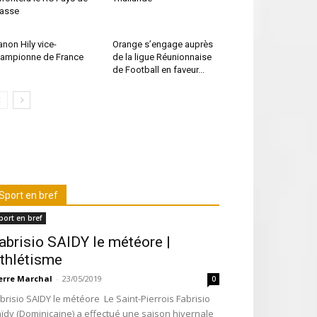
asse
non Hily vice-
Orange s’engage auprès
ampionne de France
de la ligue Réunionnaise
de Football en faveur...
Sport en bref
port en bref
abrisio SAIDY le météore |
thlétisme
erre Marchal
-
23/05/2019
0
brisio SAIDY le météore Le Saint-Pierrois Fabrisio
ïdy (Dominicaine) a effectué une saison hivernale