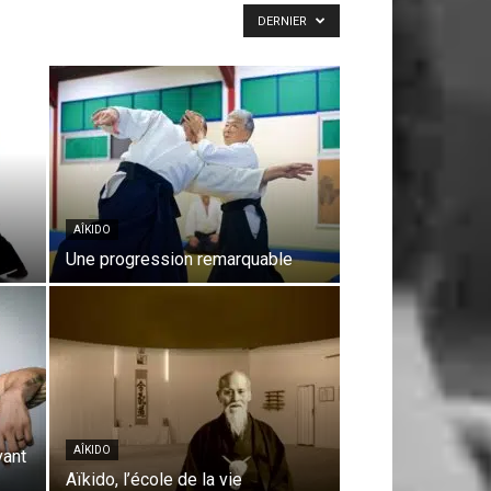
DERNIER
AÎKIDO
Une progression remarquable
AÎKIDO
vant
Aïkido, l’école de la vie