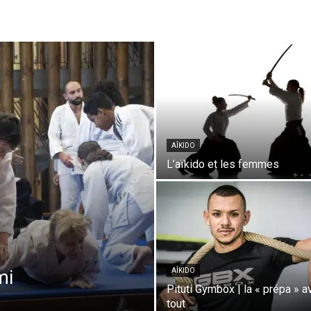
AÎKIDO
L’aïkido et les femmes
mi
AÎKIDO
Pituti Gymbox | la « prépa » a
tout