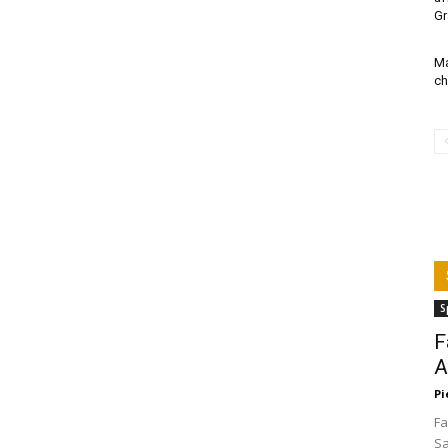
Gr
Ma
ch
S
F
A
Pi
Fa
Sa