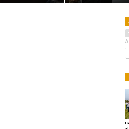
A
La
af