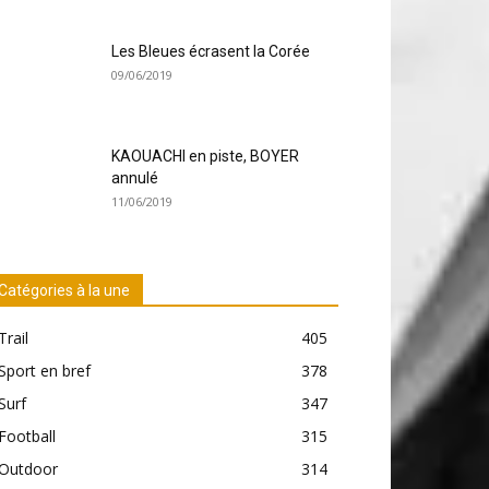
Les Bleues écrasent la Corée
09/06/2019
KAOUACHI en piste, BOYER
annulé
11/06/2019
Catégories à la une
Trail
405
Sport en bref
378
Surf
347
Football
315
Outdoor
314