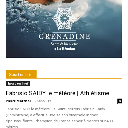
Sport en bref
Sport en bref
Fabrisio SAIDY le météore | Athlétisme
Pierre Marchal
-
23/05/2019
0
Fabrisio SAIDY le météore Le Saint-Pierrois Fabrisio Saïdy
(Dominicaine) a effectué une saison hivernale indoor
époustouflante : champion de France espoir à Nantes sur 400
mètres...