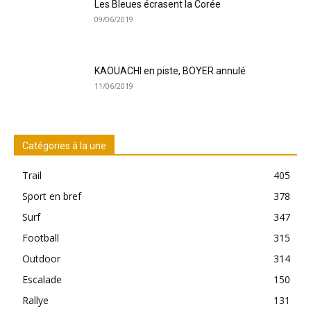
Les Bleues écrasent la Corée
09/06/2019
KAOUACHI en piste, BOYER annulé
11/06/2019
Catégories à la une
Trail
405
Sport en bref
378
Surf
347
Football
315
Outdoor
314
Escalade
150
Rallye
131