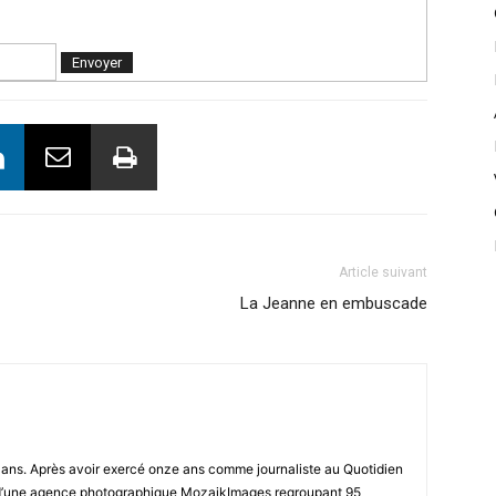
Article suivant
La Jeanne en embuscade
8 ans. Après avoir exercé onze ans comme journaliste au Quotidien
r d’une agence photographique MozaikImages regroupant 95