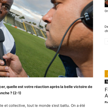
Or
De
ch
S
 quelle est votre réaction après la belle victoire de
F
nche ? (2-1)
A
Pi
 et collective, tout le monde s’est battu. On a été