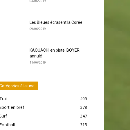
04/06/2019
Les Bleues écrasent la Corée
09/06/2019
KAOUACHI en piste, BOYER
annulé
11/06/2019
Catégories à la une
Trail
405
Sport en bref
378
Surf
347
Football
315