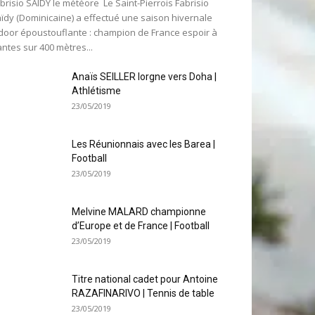
brisio SAIDY le météore Le Saint-Pierrois Fabrisio
ïdy (Dominicaine) a effectué une saison hivernale
door époustouflante : champion de France espoir à
ntes sur 400 mètres...
Anaïs SEILLER lorgne vers Doha |
Athlétisme
23/05/2019
Les Réunionnais avec les Barea |
Football
23/05/2019
Melvine MALARD championne
d’Europe et de France | Football
23/05/2019
Titre national cadet pour Antoine
RAZAFINARIVO | Tennis de table
23/05/2019