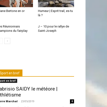
iane Bertone en or
Humeur | Esprit trail, es-tu
là ?
s Réunionnais
J – 10 pour le rallye de
ampions du fairplay
Saint-Joseph
Sport en bref
port en bref
abrisio SAIDY le météore |
thlétisme
erre Marchal
-
23/05/2019
0