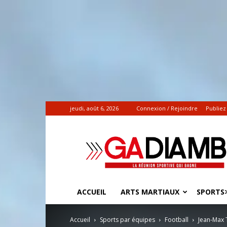
jeudi, août 6, 2026
Connexion / Rejoindre
Publiez
Gadiamb.re
|
Actualités
sportives
ACCUEIL
ARTS MARTIAUX
SPORTS>
Accueil
Sports par équipes
Football
Jean-Max 