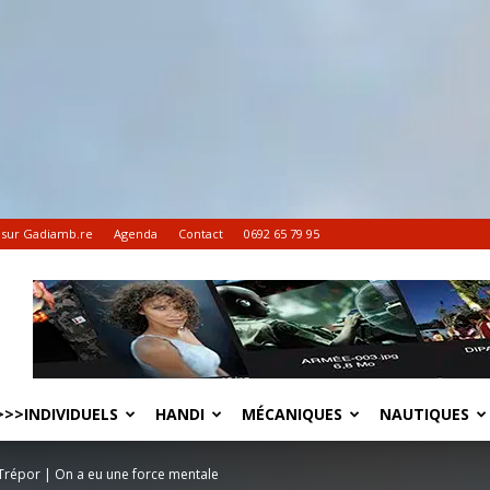
 sur Gadiamb.re
Agenda
Contact
0692 65 79 95
>>INDIVIDUELS
HANDI
MÉCANIQUES
NAUTIQUES
Trépor | On a eu une force mentale