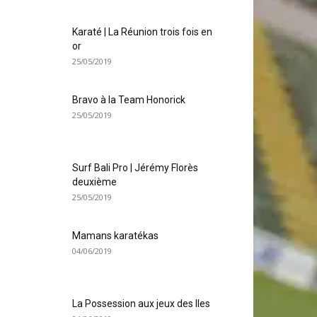
Karaté | La Réunion trois fois en
or
25/05/2019
Bravo à la Team Honorick
25/05/2019
Surf Bali Pro | Jérémy Florès
deuxième
25/05/2019
Mamans karatékas
04/06/2019
La Possession aux jeux des Iles