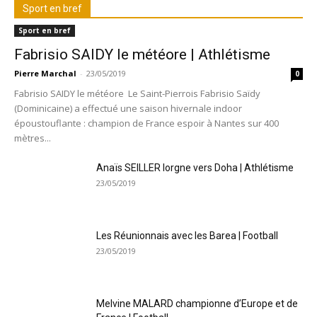
Sport en bref
Sport en bref
Fabrisio SAIDY le météore | Athlétisme
Pierre Marchal
-
23/05/2019
0
Fabrisio SAIDY le météore Le Saint-Pierrois Fabrisio Saïdy
(Dominicaine) a effectué une saison hivernale indoor
époustouflante : champion de France espoir à Nantes sur 400
mètres...
Anaïs SEILLER lorgne vers Doha | Athlétisme
23/05/2019
Les Réunionnais avec les Barea | Football
23/05/2019
Melvine MALARD championne d’Europe et de