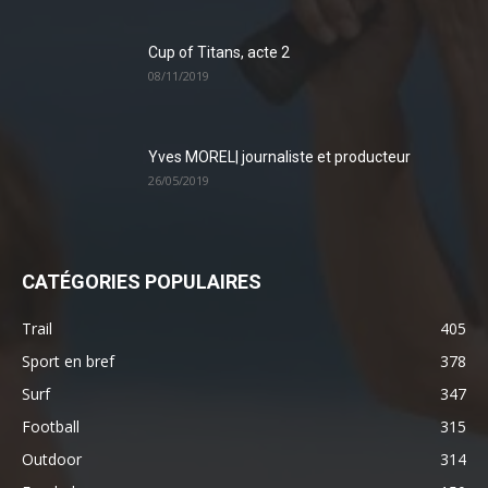
Cup of Titans, acte 2
08/11/2019
Yves MOREL| journaliste et producteur
26/05/2019
CATÉGORIES POPULAIRES
Trail
405
Sport en bref
378
Surf
347
Football
315
Outdoor
314