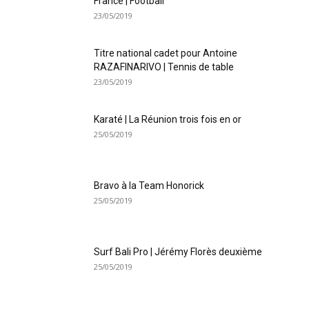
France | Football
23/05/2019
Titre national cadet pour Antoine
RAZAFINARIVO | Tennis de table
23/05/2019
Karaté | La Réunion trois fois en or
25/05/2019
Bravo à la Team Honorick
25/05/2019
Surf Bali Pro | Jérémy Florès deuxième
25/05/2019