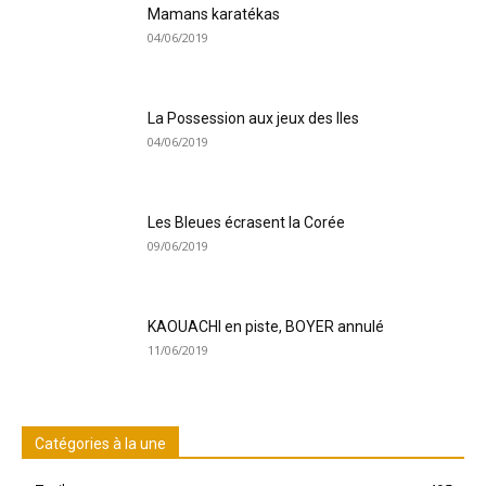
Mamans karatékas
04/06/2019
La Possession aux jeux des Iles
04/06/2019
Les Bleues écrasent la Corée
09/06/2019
KAOUACHI en piste, BOYER annulé
11/06/2019
Catégories à la une