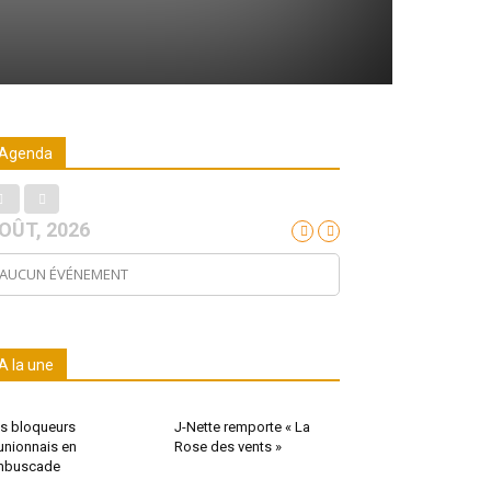
Agenda
OÛT, 2026
AUCUN ÉVÉNEMENT
A la une
s bloqueurs
J-Nette remporte « La
unionnais en
Rose des vents »
mbuscade