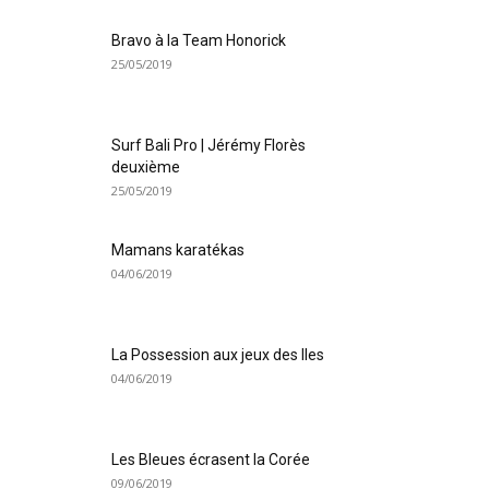
Bravo à la Team Honorick
25/05/2019
Surf Bali Pro | Jérémy Florès
deuxième
25/05/2019
Mamans karatékas
04/06/2019
La Possession aux jeux des Iles
04/06/2019
Les Bleues écrasent la Corée
09/06/2019