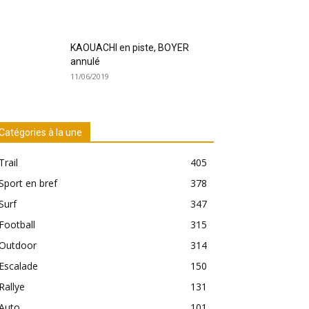
KAOUACHI en piste, BOYER
annulé
11/06/2019
Catégories à la une
Trail
405
Sport en bref
378
Surf
347
Football
315
Outdoor
314
Escalade
150
Rallye
131
Auto
101