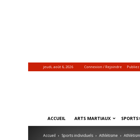
jeudi, août 6, 2026
Connexion / Rejoindre
Publiez
Gadiamb.re
|
Actualités
sportives
ACCUEIL
ARTS MARTIAUX
SPORTS>
Accueil
Sports individuels
Athlétisme
Athlétis