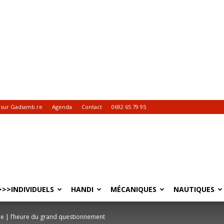
 sur Gadiamb.re
Agenda
Contact
0692 65 79 95
>>INDIVIDUELS
HANDI
MÉCANIQUES
NAUTIQUES
me | l’heure du grand questionnement