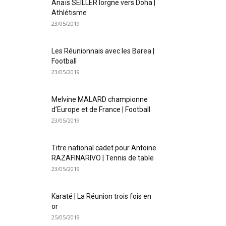
Anaïs SEILLER lorgne vers Doha |
Athlétisme
23/05/2019
Les Réunionnais avec les Barea |
Football
23/05/2019
Melvine MALARD championne
d’Europe et de France | Football
23/05/2019
Titre national cadet pour Antoine
RAZAFINARIVO | Tennis de table
23/05/2019
Karaté | La Réunion trois fois en
or
25/05/2019