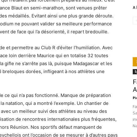
rance Blaut en semi-marathon, sont venues prêter
A 
des médaillés. Evitant ainsi une plus grande déroute.
odium ne pouvant valider sa meilleure performance
ent de face qui l’a désorienté, il repart bredouille.
de et permettre au Club R d’éviter l’humiliation. Avec
ace loin derrière Maurice qui en totalise 32 toutes
a gifle ne s’arrête pas là, puisque Madagascar et les
6 breloques dorées, infligeant à nos athlètes une
S
F
A
de ce qui n’a pas fonctionné. Manque de préparation
Pi
la natation, qui a montré l’exemple. Un chantier de
Fa
 avec un meilleur suivi des athlètes au niveau des
Sa
nisation de rencontres internationales plus fréquentes,
in
Na
es hors Réunion. Nos sportifs défaut manquent de
Seychellois ont l’occasion de se mesurer à d’autres pays