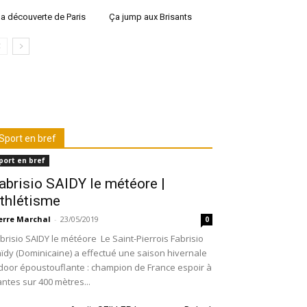
la découverte de Paris
Ça jump aux Brisants
Sport en bref
port en bref
abrisio SAIDY le météore |
thlétisme
erre Marchal
-
23/05/2019
0
brisio SAIDY le météore Le Saint-Pierrois Fabrisio
ïdy (Dominicaine) a effectué une saison hivernale
door époustouflante : champion de France espoir à
ntes sur 400 mètres...