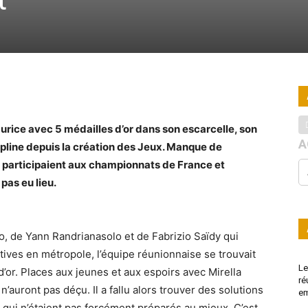
Maurice avec 5 médailles d’or dans son escarcelle, son
A
ipline depuis la création des Jeux. Manque de
i participaient aux championnats de France et
 pas eu lieu.
o, de Yann Randrianasolo et de Fabrizio Saïdy qui
tives en métropole, l’équipe réunionnaise se trouvait
Le
or. Places aux jeunes et aux espoirs avec Mirella
ré
n’auront pas déçu. Il a fallu alors trouver des solutions
e
 qui n’étaient pas forcément préparés au mieux. C’est