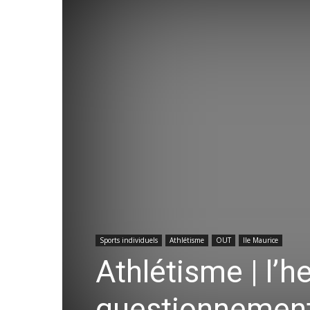
Sports individuels
Athlétisme
OUT
Ile Maurice
Athlétisme | l’h
questionnemen