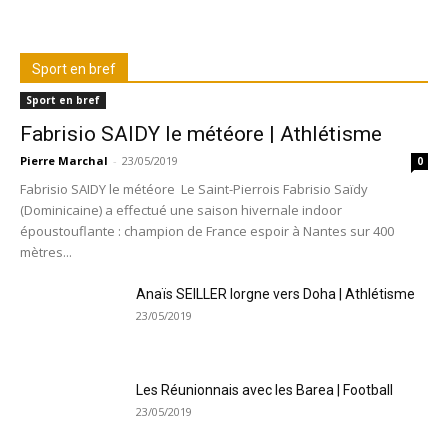
Sport en bref
Sport en bref
Fabrisio SAIDY le météore | Athlétisme
Pierre Marchal
-
23/05/2019
0
Fabrisio SAIDY le météore Le Saint-Pierrois Fabrisio Saïdy
(Dominicaine) a effectué une saison hivernale indoor
époustouflante : champion de France espoir à Nantes sur 400
mètres...
Anaïs SEILLER lorgne vers Doha | Athlétisme
23/05/2019
Les Réunionnais avec les Barea | Football
23/05/2019