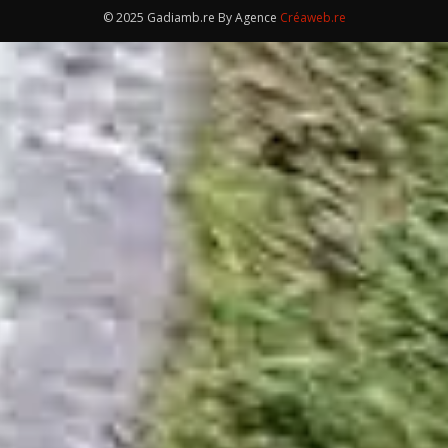
© 2025 Gadiamb.re By Agence
Créaweb.re