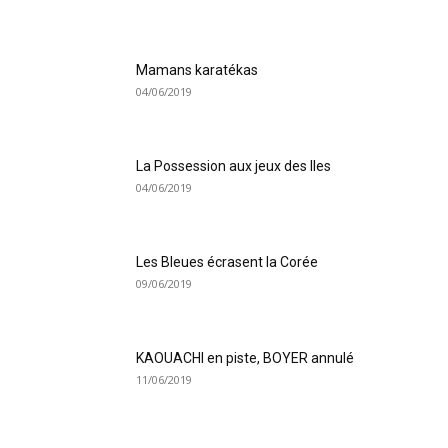
Mamans karatékas
04/06/2019
La Possession aux jeux des Iles
04/06/2019
Les Bleues écrasent la Corée
09/06/2019
KAOUACHI en piste, BOYER annulé
11/06/2019