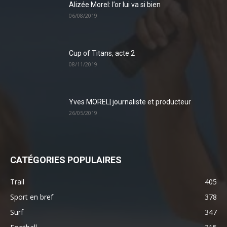
Alizée Morel: l’or lui va si bien
06/08/2019
Cup of Titans, acte 2
08/11/2019
Yves MOREL| journaliste et producteur
26/05/2019
CATÉGORIES POPULAIRES
Trail
405
Sport en bref
378
Surf
347