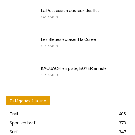
La Possession aux jeux des Iles
04/06/2019
Les Bleues écrasent la Corée
09/06/2019
KAOUACHI en piste, BOYER annulé
11/06/2019
Catégories à la une
Trail
405
Sport en bref
378
Surf
347