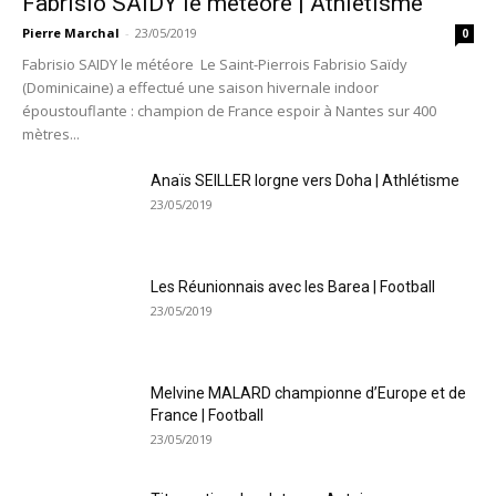
Fabrisio SAIDY le météore | Athlétisme
Pierre Marchal
-
23/05/2019
0
Fabrisio SAIDY le météore Le Saint-Pierrois Fabrisio Saïdy
(Dominicaine) a effectué une saison hivernale indoor
époustouflante : champion de France espoir à Nantes sur 400
mètres...
Anaïs SEILLER lorgne vers Doha | Athlétisme
23/05/2019
Les Réunionnais avec les Barea | Football
23/05/2019
Melvine MALARD championne d’Europe et de
France | Football
23/05/2019