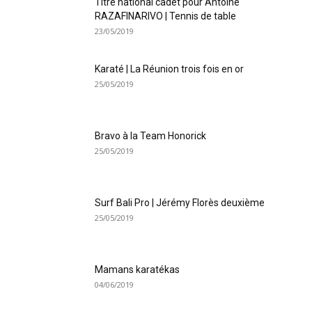
Titre national cadet pour Antoine
RAZAFINARIVO | Tennis de table
23/05/2019
Karaté | La Réunion trois fois en or
25/05/2019
Bravo à la Team Honorick
25/05/2019
Surf Bali Pro | Jérémy Florès deuxième
25/05/2019
Mamans karatékas
04/06/2019