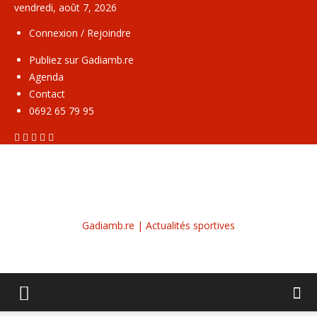
vendredi, août 7, 2026
Connexion / Rejoindre
Publiez sur Gadiamb.re
Agenda
Contact
0692 65 79 95
Gadiamb.re | Actualités sportives