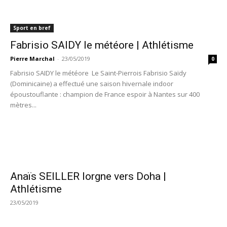
Sport en bref
Fabrisio SAIDY le météore | Athlétisme
Pierre Marchal
-
23/05/2019
0
Fabrisio SAIDY le météore Le Saint-Pierrois Fabrisio Saïdy
(Dominicaine) a effectué une saison hivernale indoor
époustouflante : champion de France espoir à Nantes sur 400
mètres...
Anaïs SEILLER lorgne vers Doha |
Athlétisme
23/05/2019