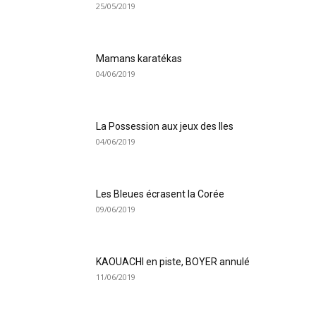
25/05/2019
Mamans karatékas
04/06/2019
La Possession aux jeux des Iles
04/06/2019
Les Bleues écrasent la Corée
09/06/2019
KAOUACHI en piste, BOYER annulé
11/06/2019