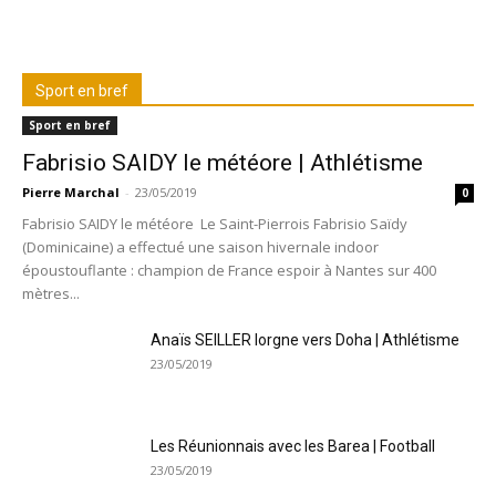
Sport en bref
Sport en bref
Fabrisio SAIDY le météore | Athlétisme
Pierre Marchal
-
23/05/2019
0
Fabrisio SAIDY le météore Le Saint-Pierrois Fabrisio Saïdy
(Dominicaine) a effectué une saison hivernale indoor
époustouflante : champion de France espoir à Nantes sur 400
mètres...
Anaïs SEILLER lorgne vers Doha | Athlétisme
23/05/2019
Les Réunionnais avec les Barea | Football
23/05/2019