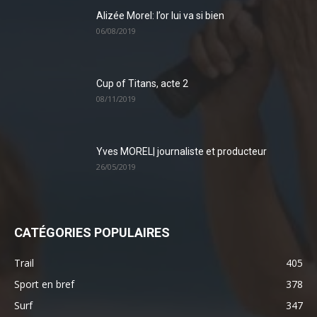
Alizée Morel: l’or lui va si bien
06/08/2019
Cup of Titans, acte 2
08/11/2019
Yves MOREL| journaliste et producteur
26/05/2019
CATÉGORIES POPULAIRES
Trail
405
Sport en bref
378
Surf
347