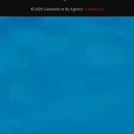
© 2025 Gadiamb.re By Agence
Créaweb.re