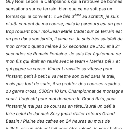
Guy Noël Lebon le Cafriplainois qui a retrouvé de bonnes
sensations sur ce terrain, bien que ce ne soit pas un
ème
format qui le convient :
« Je fais 3
au scratch, je suis
plutôt content de ma course, mais le parcours est un peu
trop roulant pour moi.Jean Marie Cadet sur ce terrain est
un peu dans son jardin, il aime ça. Je suis très satisfait de
mon chrono quand même à 57 secondes de JMC et à 21
secondes de Romain Fontaine. Je suis fier également de
mon fils qui était en relais avec le team « Merles péi » et
qui gagne sa couse. Vincent travaille sa vitesse pour
l’instant, petit à petit il va mettre son pied dans le trail,
mais pas tout de suite, il va profiter des courses rapides,
du genre cross, 5000m 10 km, Championnat de montagne
court. L’objectif pour moi demeure le Grand Raid, pour
l’instant je n’ai pas de courses en tête.J’aurai un défi à
faire celui de Jannick Sery (maxi d’aller retours Grand
Bassin / Plaine des cafres en 24 heures au mois de
juillet), car un défi est fait pour être relevé, je veux battre