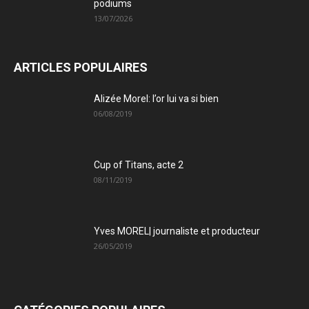
podiums
13/07/2026
ARTICLES POPULAIRES
Alizée Morel: l’or lui va si bien
06/08/2019
Cup of Titans, acte 2
Trail de Saint-André_19 janvier2020
08/11/2019
Yves MOREL| journaliste et producteur
26/05/2019