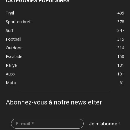
CATÉGORIES POPULAIRES
Trail
405
Trail de Saint-André_19 janvier2020
Sport en bref
378
Surf
347
Football
315
Outdoor
314
Escalade
150
Rallye
131
Auto
101
Moto
61
Trail de Saint-André_19 janvier2020
Abonnez-vous à notre newsletter