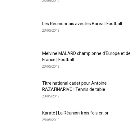
23/05/2019
Les Réunionnais avec les Barea | Football
23/05/2019
Melvine MALARD championne d’Europe et de
France | Football
23/05/2019
Trail de Saint-André_19 janvier2020
Titre national cadet pour Antoine
RAZAFINARIVO | Tennis de table
23/05/2019
Karaté | La Réunion trois fois en or
25/05/2019