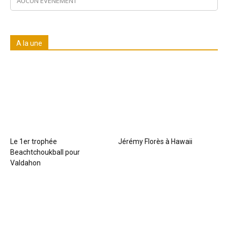
AUCUN ÉVÉNEMENT
A la une
Trail de Saint-André_19 janvier2020
Le 1er trophée
Jérémy Florès à Hawaii
Beachtchoukball pour
Valdahon
Trail de Saint-André_19 janvier2020