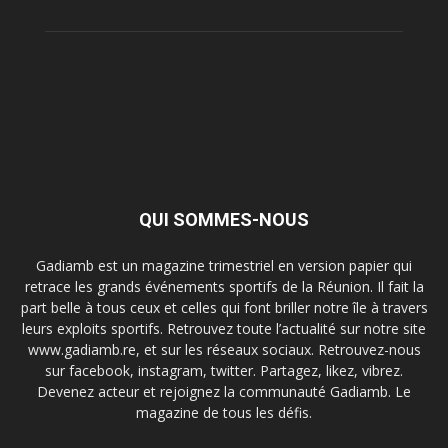
Trail de Saint-André_19 janvier2020
QUI SOMMES-NOUS
Gadiamb est un magazine trimestriel en version papier qui
retrace les grands événements sportifs de la Réunion. Il fait la
part belle à tous ceux et celles qui font briller notre île à travers
leurs exploits sportifs. Retrouvez toute l’actualité sur notre site
www.gadiamb.re, et sur les réseaux sociaux. Retrouvez-nous
sur facebook, instagram, twitter. Partagez, likez, vibrez.
Trail de Saint-André_19 janvier2020
Devenez acteur et rejoignez la communauté Gadiamb. Le
magazine de tous les défis.