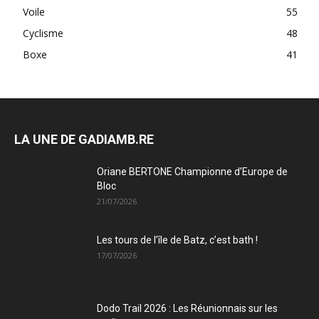
Voile
55
Cyclisme
48
Boxe
41
Trail de Saint-André_19 janvier2020
LA UNE DE GADIAMB.RE
Oriane BERTONE Championne d’Europe de
Bloc
21/07/2026
Les tours de l’île de Batz, c’est bath !
17/07/2026
Trail de Saint-André_19 janvier2020
Dodo Trail 2026 : Les Réunionnais sur les