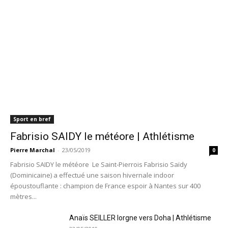
Trail de Saint-André_19 janvier2020
Sport en bref
Fabrisio SAIDY le météore | Athlétisme
Pierre Marchal
-
23/05/2019
0
Fabrisio SAIDY le météore Le Saint-Pierrois Fabrisio Saïdy
(Dominicaine) a effectué une saison hivernale indoor
époustouflante : champion de France espoir à Nantes sur 400
mètres...
Trail de Saint-André_19 janvier2020
Anaïs SEILLER lorgne vers Doha | Athlétisme