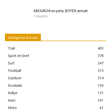
KAOUACHI en piste, BOYER annulé
11/06/2019
Trail de Saint-André_19 janvier2020
Catégories à la une
Trail
405
Sport en bref
378
Surf
347
Football
315
Outdoor
314
Escalade
150
Trail de Saint-André_19 janvier2020
Rallye
131
Auto
101
Moto
61