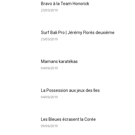
Bravo à la Team Honorick
Trail de Saint-André_19 janvier2020
25/05/2019
Surf Bali Pro | Jérémy Florès deuxième
25/05/2019
Mamans karatékas
04/06/2019
Trail de Saint-André_19 janvier2020
La Possession aux jeux des Iles
04/06/2019
Les Bleues écrasent la Corée
09/06/2019