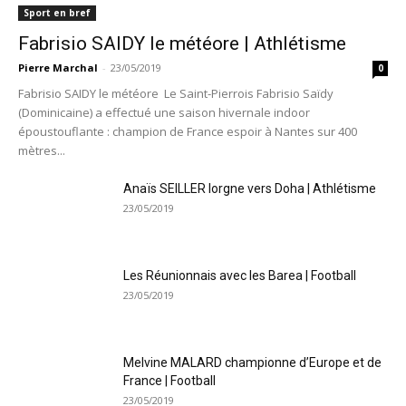
Sport en bref
Fabrisio SAIDY le météore | Athlétisme
Pierre Marchal
-
23/05/2019
0
Fabrisio SAIDY le météore Le Saint-Pierrois Fabrisio Saïdy
(Dominicaine) a effectué une saison hivernale indoor
époustouflante : champion de France espoir à Nantes sur 400
mètres...
Anaïs SEILLER lorgne vers Doha | Athlétisme
23/05/2019
Les Réunionnais avec les Barea | Football
23/05/2019
Melvine MALARD championne d’Europe et de
France | Football
23/05/2019