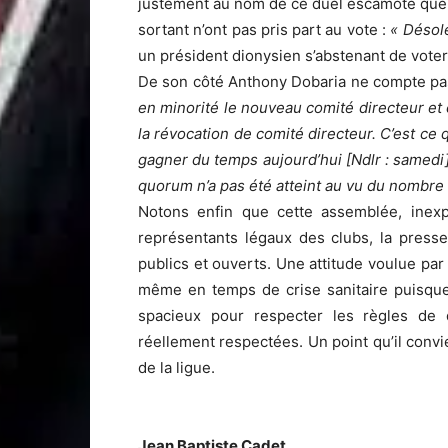
justement au nom de ce duel escamoté que 
sortant n’ont pas pris part au vote :
« Désolé
un président dionysien s’abstenant de voter
De son côté Anthony Dobaria ne compte pas
en minorité le nouveau comité directeur e
la révocation de comité directeur. C’est ce 
gagner du temps aujourd’hui [Ndlr : samedi]
quorum n’a pas été atteint au vu du nombre d
Notons enfin que cette assemblée, inexpl
représentants légaux des clubs, la presse
publics et ouverts. Une attitude voulue par 
même en temps de crise sanitaire puisque
spacieux pour respecter les règles de di
réellement respectées. Un point qu’il convi
de la ligue.
Jean Baptiste Cadet