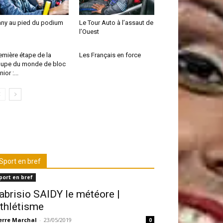
ny au pied du podium
Le Tour Auto à l’assaut de
l’Ouest
emière étape de la
Les Français en force
upe du monde de bloc
ior :...
Sport en bref
port en bref
abrisio SAIDY le météore |
thlétisme
erre Marchal
-
23/05/2019
0