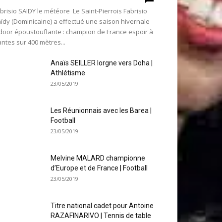
brisio SAIDY le météore Le Saint-Pierrois Fabrisio
ïdy (Dominicaine) a effectué une saison hivernale
door époustouflante : champion de France espoir à
ntes sur 400 mètres...
Anaïs SEILLER lorgne vers Doha |
Athlétisme
23/05/2019
Les Réunionnais avec les Barea |
Football
23/05/2019
Melvine MALARD championne
d’Europe et de France | Football
23/05/2019
Titre national cadet pour Antoine
RAZAFINARIVO | Tennis de table