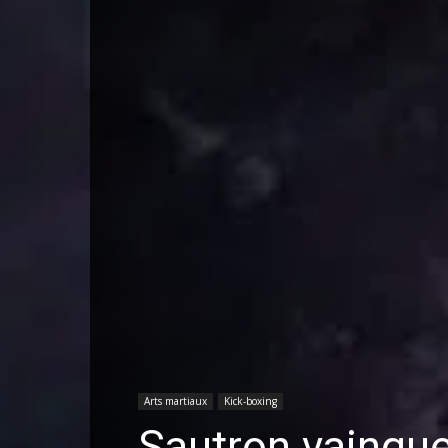
Arts martiaux
Kick-boxing
Sautron vainqu