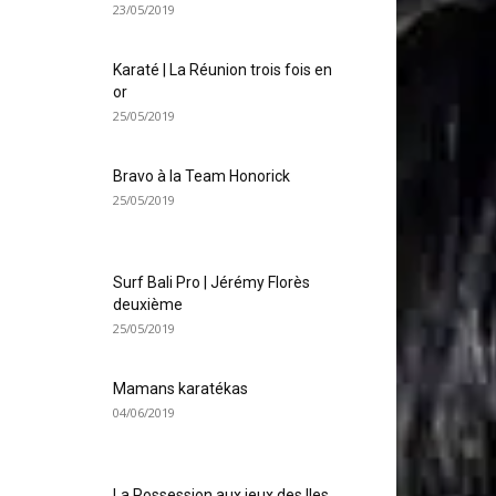
23/05/2019
Karaté | La Réunion trois fois en
or
25/05/2019
Bravo à la Team Honorick
25/05/2019
Surf Bali Pro | Jérémy Florès
deuxième
25/05/2019
Mamans karatékas
04/06/2019
La Possession aux jeux des Iles