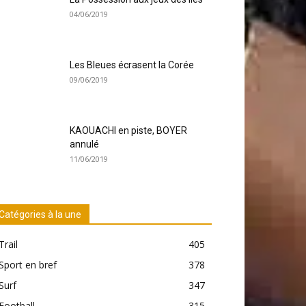
04/06/2019
Les Bleues écrasent la Corée
09/06/2019
KAOUACHI en piste, BOYER
annulé
11/06/2019
Catégories à la une
Trail
405
Sport en bref
378
Surf
347
Football
315