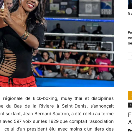
Ga
Pr
co
sen
e régionale de kick-boxing, muay thaï et disciplines
S
e du Bas de la Rivière à Saint-Denis, s’annonçait
sident sortant, Jean Bernard Sautron, a été réélu au terme
F
s avec 597 voix sur les 1929 que comptait l’association
A
 celui d’un président élu avec moins d’un tiers des
Pi