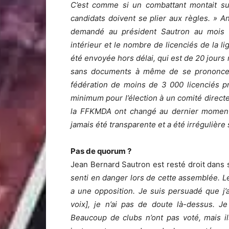
C’est comme si un combattant montait sur
candidats doivent se plier aux règles. » An
demandé au président Sautron au mois d
intérieur et le nombre de licenciés de la li
été envoyée hors délai, qui est de 20 jours
sans documents à même de se prononcer s
fédération de moins de 3 000 licenciés p
minimum pour l’élection à un comité directeu
la FFKMDA ont changé au dernier moment 
jamais été transparente et a été irrégulière s
Pas de quorum ?
Jean Bernard Sautron est resté droit dans s
senti en danger lors de cette assemblée. Le
a une opposition. Je suis persuadé que j’a
voix], je n’ai pas de doute là-dessus. J
Beaucoup de clubs n’ont pas voté, mais ils