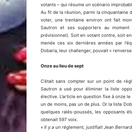
votants – qui résume un scénario improbabl
Au fil de la réunion, parmi la cinquantaine
voter, une trentaine environ ont fait mo
Sautron et ses supporters au moment de
prévisionnel). Soit en votant contre, soit en
menée ces six dernières années par l’éq
Dobaria, leur challenger, pouvait « renverser
Onze au lieu de sept
C’était sans compter sur un point de règ
Sautron a usé pour éliminer la liste op
élective. L’article en question fixe à onze 
un de moins, pas un de plus. Or la liste Do
quelques ralés-poussés, les opposants éta
obtenait 597 voix.
« Il y a un règlement, justifiait Jean Bernar