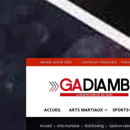
samedi, août 8, 2026
Connexion / Rejoindre
Publi
Gadiamb.re
|
Actualités
sportives
ACCUEIL
ARTS MARTIAUX
SPORTS>
Accueil
Arts martiaux
Kick-boxing
Sautron vai