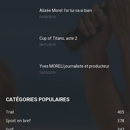
Alizée Morel: l’or lui va si bien
06/08/2019
Cup of Titans, acte 2
08/11/2019
Yves MOREL| journaliste et producteur
26/05/2019
CATÉGORIES POPULAIRES
Trail
405
Sport en bref
378
Surf
347