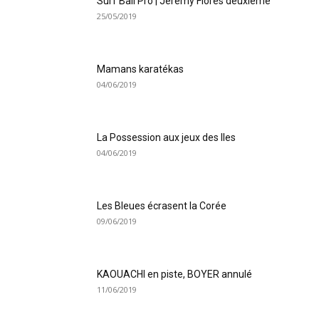
Surf Bali Pro | Jérémy Florès deuxième
25/05/2019
Mamans karatékas
04/06/2019
La Possession aux jeux des Iles
04/06/2019
Les Bleues écrasent la Corée
09/06/2019
KAOUACHI en piste, BOYER annulé
11/06/2019