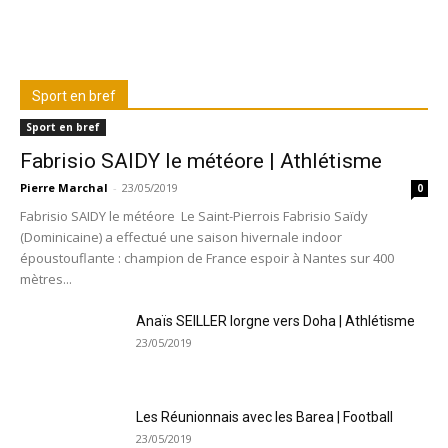
Sport en bref
Sport en bref
Fabrisio SAIDY le météore | Athlétisme
Pierre Marchal
-
23/05/2019
0
Fabrisio SAIDY le météore Le Saint-Pierrois Fabrisio Saïdy
(Dominicaine) a effectué une saison hivernale indoor
époustouflante : champion de France espoir à Nantes sur 400
mètres...
Anaïs SEILLER lorgne vers Doha | Athlétisme
23/05/2019
Les Réunionnais avec les Barea | Football
23/05/2019