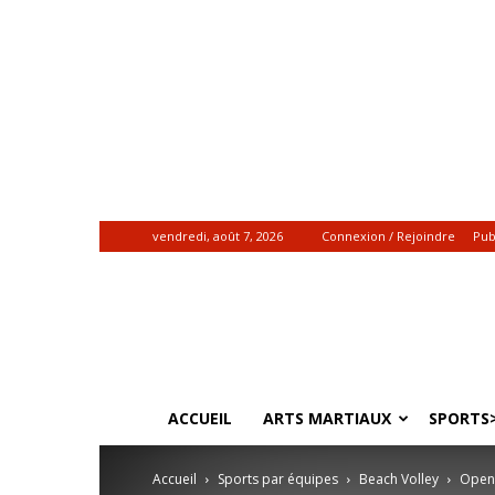
vendredi, août 7, 2026
Connexion / Rejoindre
Pub
Gadiamb.re
|
Actualités
sportives
ACCUEIL
ARTS MARTIAUX
SPORTS>
Accueil
Sports par équipes
Beach Volley
Open 