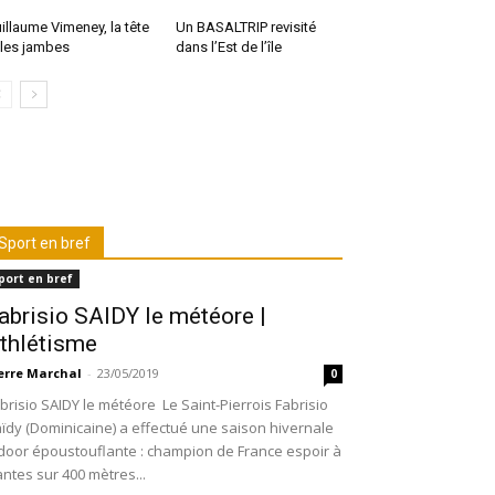
illaume Vimeney, la tête
Un BASALTRIP revisité
 les jambes
dans l’Est de l’île
Sport en bref
port en bref
abrisio SAIDY le météore |
thlétisme
erre Marchal
-
23/05/2019
0
brisio SAIDY le météore Le Saint-Pierrois Fabrisio
ïdy (Dominicaine) a effectué une saison hivernale
door époustouflante : champion de France espoir à
ntes sur 400 mètres...