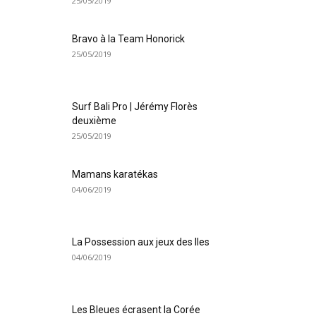
25/05/2019
Bravo à la Team Honorick
25/05/2019
Surf Bali Pro | Jérémy Florès
deuxième
25/05/2019
Mamans karatékas
04/06/2019
La Possession aux jeux des Iles
04/06/2019
Les Bleues écrasent la Corée