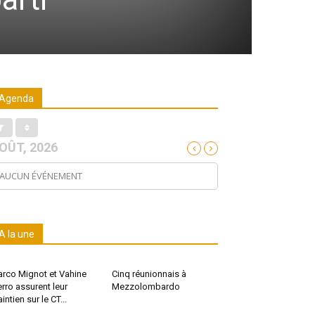
Agenda
OÛT, 2026
AUCUN ÉVÉNEMENT
A la une
rco Mignot et Vahine
Cinq réunionnais à
erro assurent leur
Mezzolombardo
intien sur le CT...