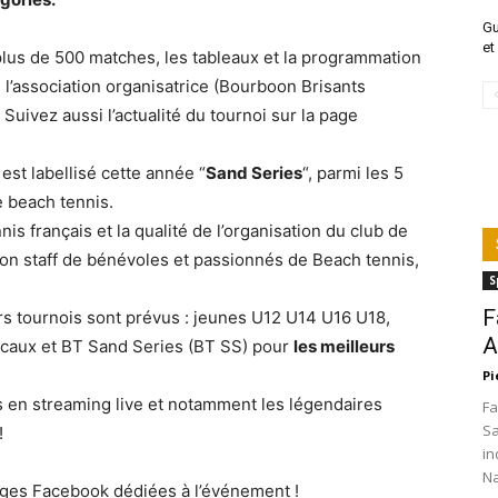
Gu
et
plus de 500 matches, les tableaux et la programmation
e l’association organisatrice (Bourboon Brisants
. Suivez aussi l’actualité du tournoi sur la page
est labellisé cette année “
Sand Series
“, parmi les 5
 beach tennis.
s français et la qualité de l’organisation du club de
on staff de bénévoles et passionnés de Beach tennis,
S
F
rs tournois sont prévus : jeunes U12 U14 U16 U18,
A
locaux et BT Sand Series (BT SS) pour
les meilleurs
Pi
s en streaming live et notamment les légendaires
Fa
Sa
!
in
Na
ages Facebook dédiées à l’événement !