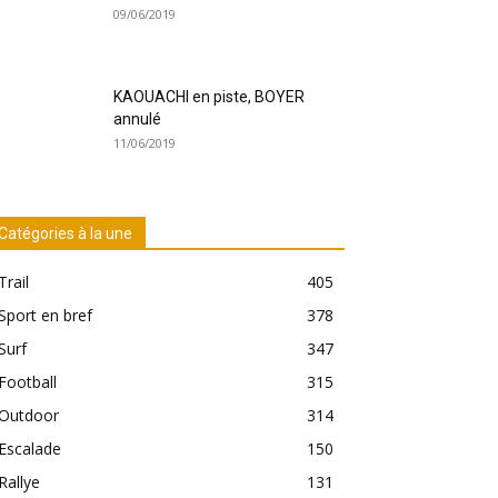
09/06/2019
KAOUACHI en piste, BOYER
annulé
11/06/2019
Catégories à la une
Trail
405
Sport en bref
378
Surf
347
Football
315
Outdoor
314
Escalade
150
Rallye
131