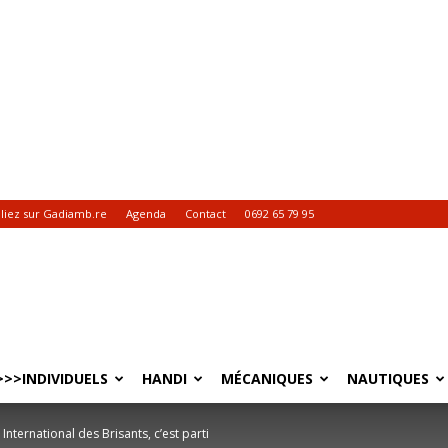
liez sur Gadiamb.re
Agenda
Contact
0692 65 79 95
>>INDIVIDUELS
HANDI
MÉCANIQUES
NAUTIQUES
International des Brisants, c’est parti