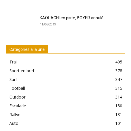
KAOUACHI en piste, BOYER annulé
11/06/2019
Catégories à la une
Trail
405
Sport en bref
378
Surf
347
Football
315
Outdoor
314
Escalade
150
Rallye
131
Auto
101