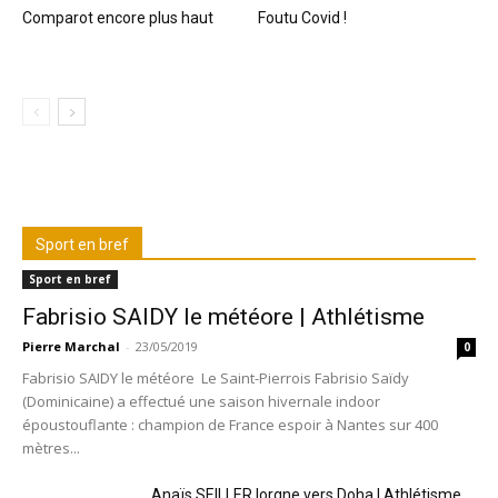
Comparot encore plus haut
Foutu Covid !
Sport en bref
Sport en bref
Fabrisio SAIDY le météore | Athlétisme
Pierre Marchal
-
23/05/2019
0
Fabrisio SAIDY le météore Le Saint-Pierrois Fabrisio Saïdy
(Dominicaine) a effectué une saison hivernale indoor
époustouflante : champion de France espoir à Nantes sur 400
mètres...
Anaïs SEILLER lorgne vers Doha | Athlétisme