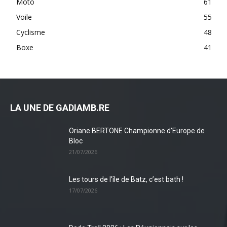
Moto
61
Voile
55
Cyclisme
48
Boxe
41
LA UNE DE GADIAMB.RE
Oriane BERTONE Championne d’Europe de
Bloc
21/07/2026
Les tours de l’île de Batz, c’est bath !
17/07/2026