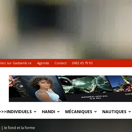
liez sur Gadiamb.re
Agenda
Contact
0692 65 79 95
>>INDIVIDUELS
HANDI
MÉCANIQUES
NAUTIQUES
r | le fond et la forme