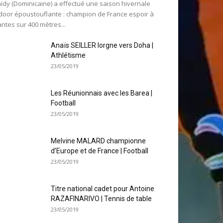
ïdy (Dominicaine) a effectué une saison hivernale
door époustouflante : champion de France espoir à
ntes sur 400 mètres...
Anaïs SEILLER lorgne vers Doha |
Athlétisme
23/05/2019
Les Réunionnais avec les Barea |
Football
23/05/2019
Melvine MALARD championne
d’Europe et de France | Football
23/05/2019
Titre national cadet pour Antoine
RAZAFINARIVO | Tennis de table
23/05/2019