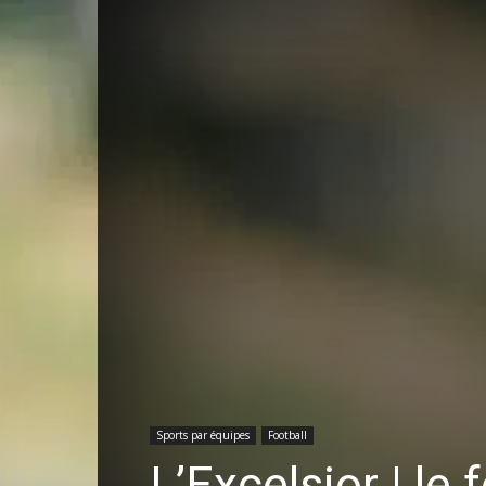
Sports par équipes
Football
L’Excelsior | le