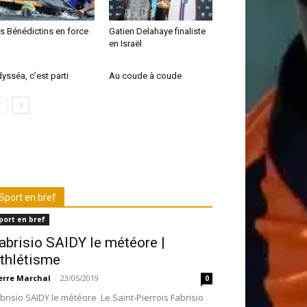
s Bénédictins en force
Gatien Delahaye finaliste
en Israël
ysséa, c’est parti
Au coude à coude
Sport en bref
port en bref
abrisio SAIDY le météore |
thlétisme
erre Marchal
-
23/05/2019
0
brisio SAIDY le météore Le Saint-Pierrois Fabrisio