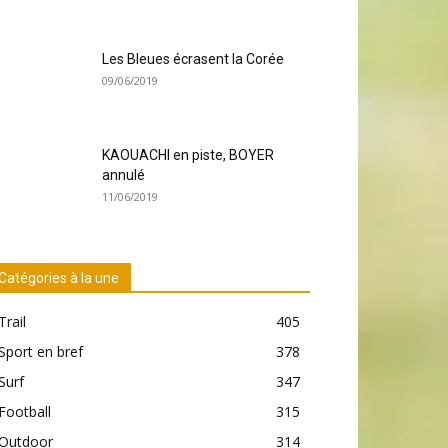
Les Bleues écrasent la Corée
09/06/2019
KAOUACHI en piste, BOYER
annulé
11/06/2019
Catégories à la une
Trail
405
Sport en bref
378
Surf
347
Football
315
Outdoor
314