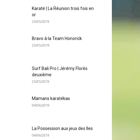
Karaté | La Réunion trois fois en
or
25/05/2019
Bravo à la Team Honorick
25/05/2019
Surf Bali Pro | Jérémy Florès
deuxième
25/05/2019
Mamans karatékas
04/06/2019
La Possession aux jeux des Iles
04/06/2019