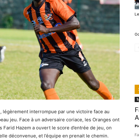
Le
Od
S
F
es, légèrement interrompue par une victoire face au
A
et beau jeu. Face à un adversaire coriace, les Oranges ont
Pi
 Farid Hazem a ouvert le score d’entrée de jeu, on
Fa
uvelle déconvenue, et l’équipe en prenait le chemin.