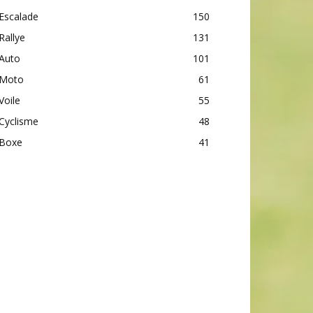
Escalade
150
Rallye
131
Auto
101
Moto
61
Voile
55
Cyclisme
48
Boxe
41