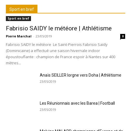
Sport en bref
Sport en bref
Fabrisio SAIDY le météore | Athlétisme
Pierre Marchal
-
23/05/2019
0
Fabrisio SAIDY le météore Le Saint-Pierrois Fabrisio Saïdy
(Dominicaine) a effectué une saison hivernale indoor
époustouflante : champion de France espoir à Nantes sur 400
mètres...
Anaïs SEILLER lorgne vers Doha | Athlétisme
23/05/2019
Les Réunionnais avec les Barea | Football
23/05/2019