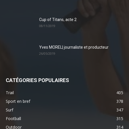
Cup of Titans, acte 2
08/11/2019
Yves MOREL| journaliste et producteur
26/05/2019
CATÉGORIES POPULAIRES
Trail
405
Sport en bref
378
Surf
347
Football
315
Outdoor
314