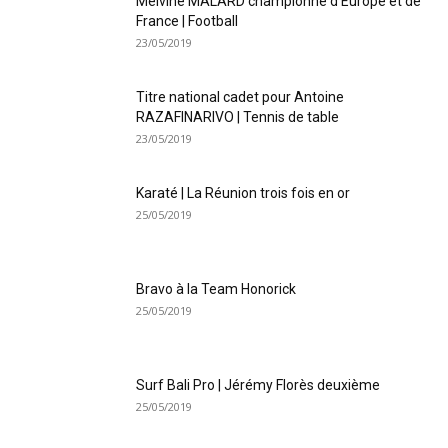
Melvine MALARD championne d’Europe et de
France | Football
23/05/2019
Titre national cadet pour Antoine
RAZAFINARIVO | Tennis de table
23/05/2019
Karaté | La Réunion trois fois en or
25/05/2019
Bravo à la Team Honorick
25/05/2019
Surf Bali Pro | Jérémy Florès deuxième
25/05/2019