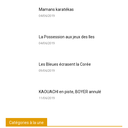
Mamans karatékas
04/06/2019
La Possession aux jeux des Iles
04/06/2019
Les Bleues écrasent la Corée
09/06/2019
KAOUACHI en piste, BOYER annulé
11/06/2019
Catégories à la une