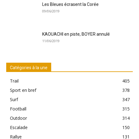
Les Bleues écrasent la Corée
09/06/2019
KAOUACHI en piste, BOYER annulé
11/06/2019
Catégories à la une
Trail
405
Sport en bref
378
Surf
347
Football
315
Outdoor
314
Escalade
150
Rallye
131