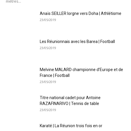
mètres...
Anaïs SEILLER lorgne vers Doha | Athlétisme
23/05/2019
Les Réunionnais avec les Barea | Football
23/05/2019
Melvine MALARD championne d’Europe et de
France | Football
23/05/2019
Titre national cadet pour Antoine
RAZAFINARIVO | Tennis de table
23/05/2019
Karaté | La Réunion trois fois en or