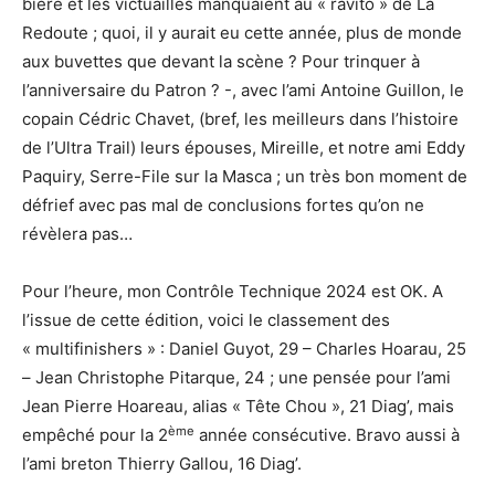
bière et les victuailles manquaient au « ravito » de La
Redoute ; quoi, il y aurait eu cette année, plus de monde
aux buvettes que devant la scène ? Pour trinquer à
l’anniversaire du Patron ? -, avec l’ami Antoine Guillon, le
copain Cédric Chavet, (bref, les meilleurs dans l’histoire
de l’Ultra Trail) leurs épouses, Mireille, et notre ami Eddy
Paquiry, Serre-File sur la Masca ; un très bon moment de
défrief avec pas mal de conclusions fortes qu’on ne
révèlera pas…
Pour l’heure, mon Contrôle Technique 2024 est OK. A
l’issue de cette édition, voici le classement des
« multifinishers » : Daniel Guyot, 29 – Charles Hoarau, 25
– Jean Christophe Pitarque, 24 ; une pensée pour l’ami
Jean Pierre Hoareau, alias « Tête Chou », 21 Diag’, mais
ème
empêché pour la 2
année consécutive. Bravo aussi à
l’ami breton Thierry Gallou, 16 Diag’.