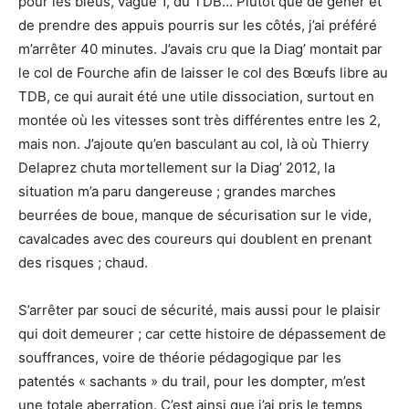
pour les bleus, vague 1, du TDB… Plutôt que de gêner et
de prendre des appuis pourris sur les côtés, j’ai préféré
m’arrêter 40 minutes. J’avais cru que la Diag’ montait par
le col de Fourche afin de laisser le col des Bœufs libre au
TDB, ce qui aurait été une utile dissociation, surtout en
montée où les vitesses sont très différentes entre les 2,
mais non. J’ajoute qu’en basculant au col, là où Thierry
Delaprez chuta mortellement sur la Diag’ 2012, la
situation m’a paru dangereuse ; grandes marches
beurrées de boue, manque de sécurisation sur le vide,
cavalcades avec des coureurs qui doublent en prenant
des risques ; chaud.
S’arrêter par souci de sécurité, mais aussi pour le plaisir
qui doit demeurer ; car cette histoire de dépassement de
souffrances, voire de théorie pédagogique par les
patentés « sachants » du trail, pour les dompter, m’est
une totale aberration. C’est ainsi que j’ai pris le temps