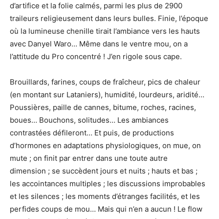
d’artifice et la folie calmés, parmi les plus de 2900
traileurs religieusement dans leurs bulles. Finie, l’époque
où la lumineuse chenille tirait l’ambiance vers les hauts
avec Danyel Waro… Même dans le ventre mou, on a
l’attitude du Pro concentré ! J’en rigole sous cape.
Brouillards, farines, coups de fraîcheur, pics de chaleur
(en montant sur Lataniers), humidité, lourdeurs, aridité…
Poussières, paille de cannes, bitume, roches, racines,
boues… Bouchons, solitudes… Les ambiances
contrastées défileront… Et puis, de productions
d’hormones en adaptations physiologiques, on mue, on
mute ; on finit par entrer dans une toute autre
dimension ; se succèdent jours et nuits ; hauts et bas ;
les accointances multiples ; les discussions improbables
et les silences ; les moments d’étranges facilités, et les
perfides coups de mou… Mais qui n’en a aucun ! Le flow