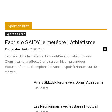
Sport en bref
Sport en bref
Fabrisio SAIDY le météore | Athlétisme
Pierre Marchal
-
23/05/2019
0
Fabrisio SAIDY le météore Le Saint-Pierrois Fabrisio Saïdy
(Dominicaine) a effectué une saison hivernale indoor
époustouflante : champion de France espoir à Nantes sur 400
mètres...
Anaïs SEILLER lorgne vers Doha | Athlétisme
23/05/2019
Les Réunionnais avec les Barea | Football
23/05/2019