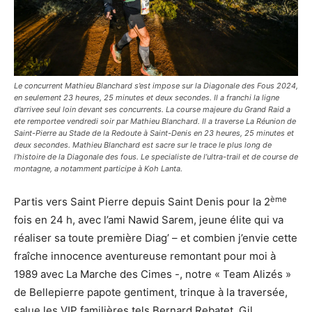
Le concurrent Mathieu Blanchard s’est impose sur la Diagonale des Fous 2024,
en seulement 23 heures, 25 minutes et deux secondes. Il a franchi la ligne
d’arrivee seul loin devant ses concurrents. La course majeure du Grand Raid a
ete remportee vendredi soir par Mathieu Blanchard. Il a traverse La Réunion de
Saint-Pierre au Stade de la Redoute à Saint-Denis en 23 heures, 25 minutes et
deux secondes. Mathieu Blanchard est sacre sur le trace le plus long de
l’histoire de la Diagonale des fous. Le specialiste de l’ultra-trail et de course de
montagne, a notamment participe à Koh Lanta.
ème
Partis vers Saint Pierre depuis Saint Denis pour la 2
fois en 24 h, avec l’ami Nawid Sarem, jeune élite qui va
réaliser sa toute première Diag’ – et combien j’envie cette
fraîche innocence aventureuse remontant pour moi à
1989 avec La Marche des Cimes -, notre « Team Alizés »
de Bellepierre papote gentiment, trinque à la traversée,
salue les VIP familières tels Bernard Rebatet, Gil