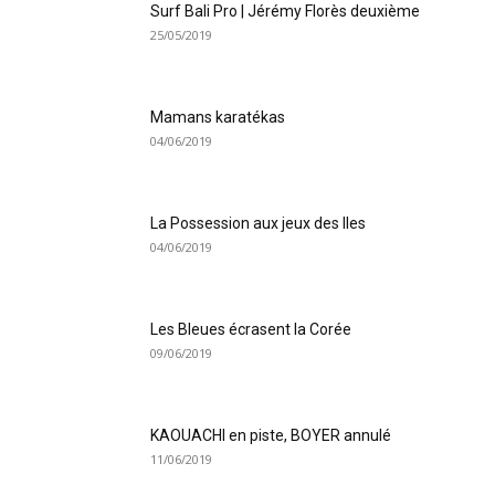
Surf Bali Pro | Jérémy Florès deuxième
25/05/2019
Mamans karatékas
04/06/2019
La Possession aux jeux des Iles
04/06/2019
Les Bleues écrasent la Corée
09/06/2019
KAOUACHI en piste, BOYER annulé
11/06/2019