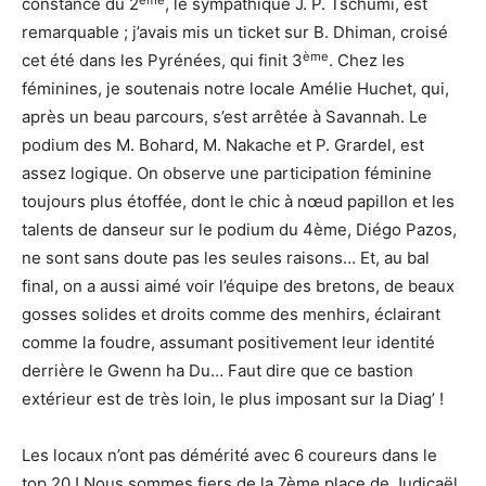
constance du 2
, le sympathique J. P. Tschumi, est
remarquable ; j’avais mis un ticket sur B. Dhiman, croisé
ème
cet été dans les Pyrénées, qui finit 3
. Chez les
féminines, je soutenais notre locale Amélie Huchet, qui,
après un beau parcours, s’est arrêtée à Savannah. Le
podium des M. Bohard, M. Nakache et P. Grardel, est
assez logique. On observe une participation féminine
toujours plus étoffée, dont le chic à nœud papillon et les
talents de danseur sur le podium du 4ème, Diégo Pazos,
ne sont sans doute pas les seules raisons… Et, au bal
final, on a aussi aimé voir l’équipe des bretons, de beaux
gosses solides et droits comme des menhirs, éclairant
comme la foudre, assumant positivement leur identité
derrière le Gwenn ha Du… Faut dire que ce bastion
extérieur est de très loin, le plus imposant sur la Diag’ !
Les locaux n’ont pas démérité avec 6 coureurs dans le
top 20 ! Nous sommes fiers de la 7ème place de Judicaël