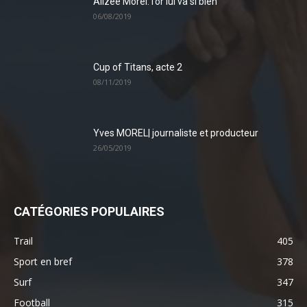
Alizée Morel: l’or lui va si bien
06/08/2019
Cup of Titans, acte 2
08/11/2019
Yves MOREL| journaliste et producteur
26/05/2019
CATÉGORIES POPULAIRES
Trail
405
Sport en bref
378
Surf
347
Football
315