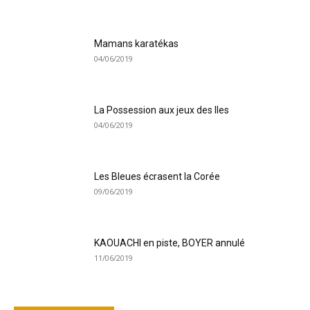
Mamans karatékas
04/06/2019
La Possession aux jeux des Iles
04/06/2019
Les Bleues écrasent la Corée
09/06/2019
KAOUACHI en piste, BOYER annulé
11/06/2019