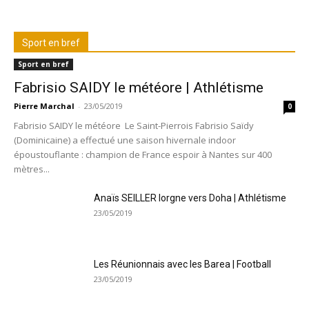
Sport en bref
Sport en bref
Fabrisio SAIDY le météore | Athlétisme
Pierre Marchal
-
23/05/2019
0
Fabrisio SAIDY le météore Le Saint-Pierrois Fabrisio Saïdy
(Dominicaine) a effectué une saison hivernale indoor
époustouflante : champion de France espoir à Nantes sur 400
mètres...
Anaïs SEILLER lorgne vers Doha | Athlétisme
23/05/2019
Les Réunionnais avec les Barea | Football
23/05/2019