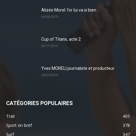
Alizée Morel: l’or lui va si bien
06/08/2019
Cup of Titans, acte 2
08/11/2019
Yves MOREL| journaliste et producteur
26/05/2019
CATÉGORIES POPULAIRES
Trail
405
Sport en bref
378
Surf
347