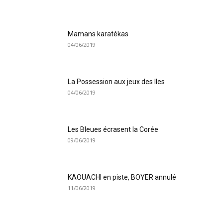
Mamans karatékas
04/06/2019
La Possession aux jeux des Iles
04/06/2019
Les Bleues écrasent la Corée
09/06/2019
KAOUACHI en piste, BOYER annulé
11/06/2019