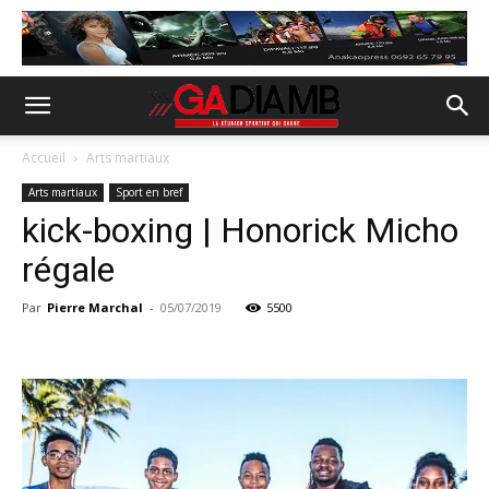
Accueil
Arts martiaux
Arts martiaux
Sport en bref
kick-boxing | Honorick Micho
régale
Par
Pierre Marchal
-
05/07/2019
5500