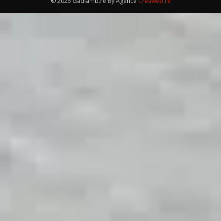
© 2025 Gadiamb.re By Agence
Créaweb.re