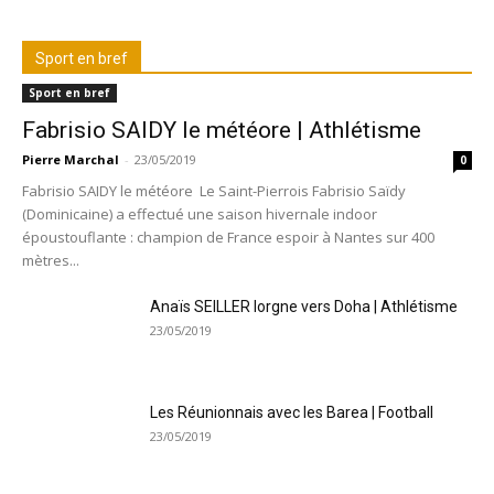
Sport en bref
Sport en bref
Fabrisio SAIDY le météore | Athlétisme
Pierre Marchal
-
23/05/2019
0
Fabrisio SAIDY le météore Le Saint-Pierrois Fabrisio Saïdy
(Dominicaine) a effectué une saison hivernale indoor
époustouflante : champion de France espoir à Nantes sur 400
mètres...
Anaïs SEILLER lorgne vers Doha | Athlétisme
23/05/2019
Les Réunionnais avec les Barea | Football
23/05/2019