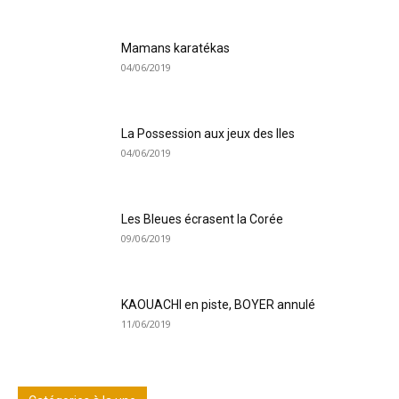
Mamans karatékas
04/06/2019
La Possession aux jeux des Iles
04/06/2019
Les Bleues écrasent la Corée
09/06/2019
KAOUACHI en piste, BOYER annulé
11/06/2019