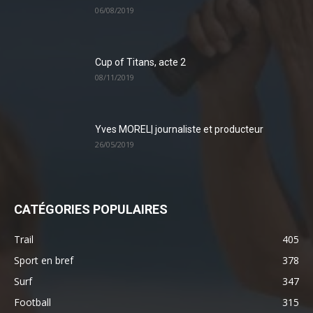
06/08/2019
Cup of Titans, acte 2
08/11/2019
Yves MOREL| journaliste et producteur
26/05/2019
CATÉGORIES POPULAIRES
Trail
405
Sport en bref
378
Surf
347
Football
315