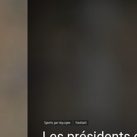
Sports par équipes
Football
Les présidents 