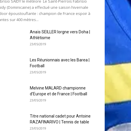
brisio SAIDY le météore Le Saint-Pierrois Fabrisio
ïdy (Dominicaine) a effectué une saison hivernale
door époustouflante : champion de France espoir à
ntes sur 400 mètres...
Anaïs SEILLER lorgne vers Doha |
Athlétisme
23/05/2019
Les Réunionnais avec les Barea |
Football
23/05/2019
Melvine MALARD championne
d’Europe et de France | Football
23/05/2019
Titre national cadet pour Antoine
RAZAFINARIVO | Tennis de table
23/05/2019