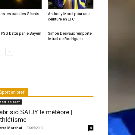
ns les pas des Géants
Anthony Morel pour une
ceinture en EFC
 PSG battu par le Bayern
Simon Desvaux remporte
le trail de Rodrigues
Sport en bref
port en bref
abrisio SAIDY le météore |
thlétisme
erre Marchal
-
23/05/2019
0