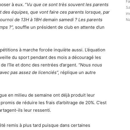
Fa
poser à eux. “
Vu que ce sont très souvent les parents
Sa
t des équipes, que vont faire ces parents lorsque, par
in
tournoi de 13H à 18H demain samedi ? Les parents
Na
emps ?”
,
souffle un président de club en attente d’un
étitions à marche forcée inquiète aussi. L’équation
n veille du sport pendant des mois a découragé les
 de l’île et donc des rentrées d’argent.
“
Nous nous
avec pas assez de licenciés”
,
réplique un autre
gue en milieu de semaine ont déjà produit leur
 promis de réduire les frais d’arbitrage de 20%. C’est
rtagent-ils leur ressenti.
été remis à plus tard puisque dans certaines