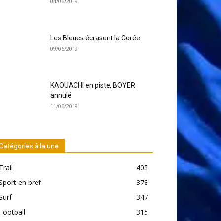
04/06/2019
Les Bleues écrasent la Corée
09/06/2019
KAOUACHI en piste, BOYER
annulé
11/06/2019
Catégories à la une
Trail
405
Sport en bref
378
Surf
347
Football
315