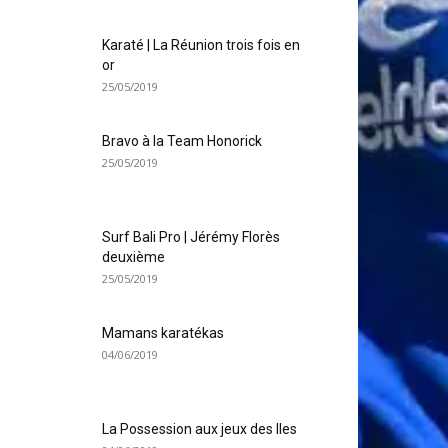
Karaté | La Réunion trois fois en
or
25/05/2019
Bravo à la Team Honorick
25/05/2019
Surf Bali Pro | Jérémy Florès
deuxième
25/05/2019
Mamans karatékas
04/06/2019
La Possession aux jeux des Iles