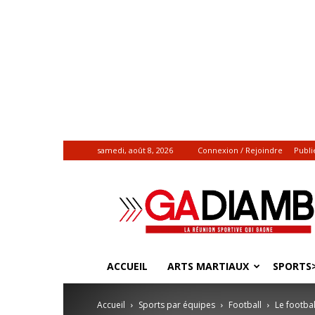
samedi, août 8, 2026
Connexion / Rejoindre
Publi
Gadiamb.re
|
Actualités
sportives
ACCUEIL
ARTS MARTIAUX
SPORTS>
Accueil
Sports par équipes
Football
Le footba