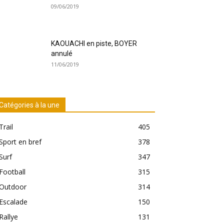
09/06/2019
KAOUACHI en piste, BOYER
annulé
11/06/2019
Catégories à la une
Trail
405
Sport en bref
378
Surf
347
Football
315
Outdoor
314
Escalade
150
Rallye
131