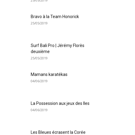
25/05/2019
Bravo à la Team Honorick
25/05/2019
Surf Bali Pro | Jérémy Florès
deuxième
25/05/2019
Mamans karatékas
04/06/2019
La Possession aux jeux des Iles
04/06/2019
Les Bleues écrasent la Corée