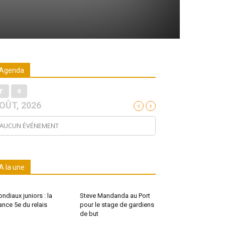
Agenda
OÛT, 2026
AUCUN ÉVÉNEMENT
A la une
ndiaux juniors : la
Steve Mandanda au Port
ance 5e du relais
pour le stage de gardiens
de but