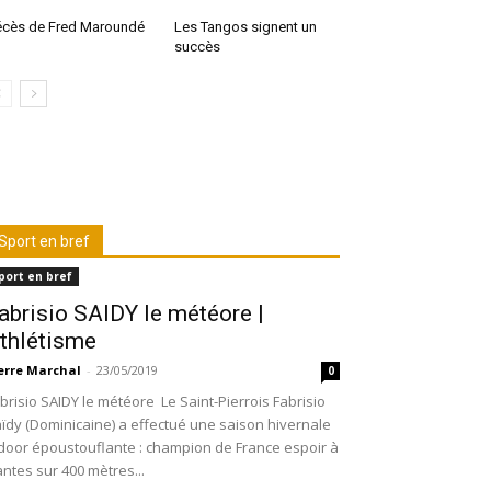
cès de Fred Maroundé
Les Tangos signent un
succès
Sport en bref
port en bref
abrisio SAIDY le météore |
thlétisme
erre Marchal
-
23/05/2019
0
brisio SAIDY le météore Le Saint-Pierrois Fabrisio
ïdy (Dominicaine) a effectué une saison hivernale
door époustouflante : champion de France espoir à
ntes sur 400 mètres...