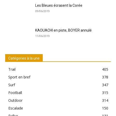
Les Bleues écrasent la Corée
09/06/2019
KAOUACHI en piste, BOYER annulé
11/06/2019
Catégories à la une
Trail
405
Sport en bref
378
Surf
347
Football
315
Outdoor
314
Escalade
150
Rallye
131