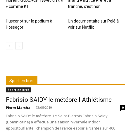
Florent KAOUACHI | Avec un « K
Grand Raid : Le Préfet a
» comme K1
tranché, c’est non
Huscenot sur le podium à
Un documentaire sur Pelé à
Hossegor
voir sur Netflix
Sport en bref
Sport en bref
Fabrisio SAIDY le météore | Athlétisme
Pierre Marchal
-
23/05/2019
0
Fabrisio SAIDY le météore Le Saint-Pierrois Fabrisio Saïdy
(Dominicaine) a effectué une saison hivernale indoor
époustouflante : champion de France espoir à Nantes sur 400