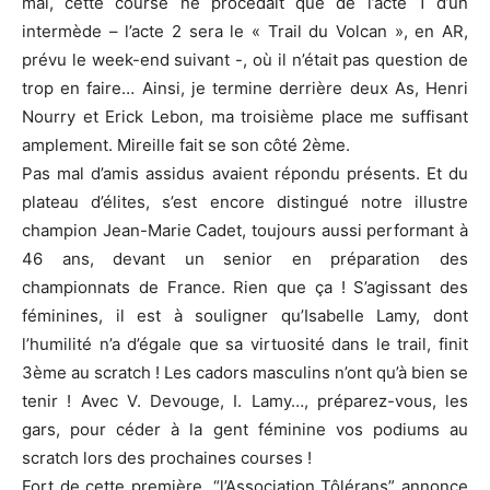
mai, cette course ne procédait que de l’acte 1 d’un
intermède – l’acte 2 sera le « Trail du Volcan », en AR,
prévu le week-end suivant -, où il n’était pas question de
trop en faire… Ainsi, je termine derrière deux As, Henri
Nourry et Erick Lebon, ma troisième place me suffisant
amplement. Mireille fait se son côté 2ème.
Pas mal d’amis assidus avaient répondu présents. Et du
plateau d’élites, s’est encore distingué notre illustre
champion Jean-Marie Cadet, toujours aussi performant à
46 ans, devant un senior en préparation des
championnats de France. Rien que ça ! S’agissant des
féminines, il est à souligner qu’Isabelle Lamy, dont
l’humilité n’a d’égale que sa virtuosité dans le trail, finit
3ème au scratch ! Les cadors masculins n’ont qu’à bien se
tenir ! Avec V. Devouge, I. Lamy…, préparez-vous, les
gars, pour céder à la gent féminine vos podiums au
scratch lors des prochaines courses !
Fort de cette première, “l’Association Tôlérans” annonce