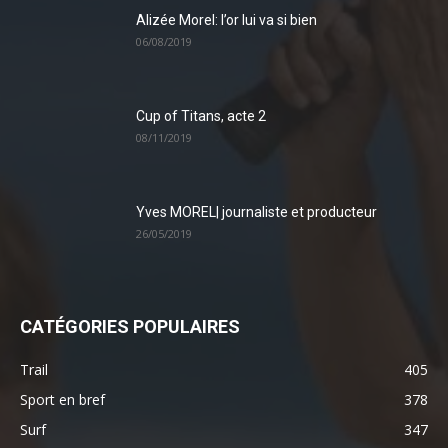
Alizée Morel: l’or lui va si bien
06/08/2019
Cup of Titans, acte 2
08/11/2019
Yves MOREL| journaliste et producteur
26/05/2019
CATÉGORIES POPULAIRES
Trail
405
Sport en bref
378
Surf
347