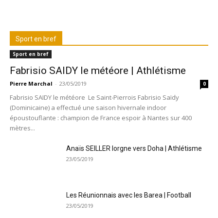
Sport en bref
Sport en bref
Fabrisio SAIDY le météore | Athlétisme
Pierre Marchal
-
23/05/2019
0
Fabrisio SAIDY le météore Le Saint-Pierrois Fabrisio Saïdy
(Dominicaine) a effectué une saison hivernale indoor
époustouflante : champion de France espoir à Nantes sur 400
mètres...
Anaïs SEILLER lorgne vers Doha | Athlétisme
23/05/2019
Les Réunionnais avec les Barea | Football
23/05/2019