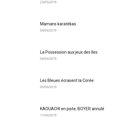
25/05/2019
Mamans karatékas
04/06/2019
La Possession aux jeux des Iles
04/06/2019
Les Bleues écrasent la Corée
09/06/2019
KAOUACHI en piste, BOYER annulé
11/06/2019