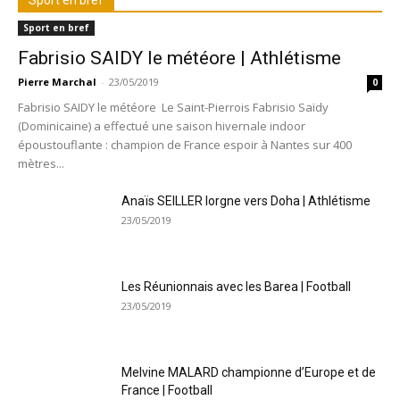
Sport en bref
Sport en bref
Fabrisio SAIDY le météore | Athlétisme
Pierre Marchal
-
23/05/2019
0
Fabrisio SAIDY le météore Le Saint-Pierrois Fabrisio Saïdy
(Dominicaine) a effectué une saison hivernale indoor
époustouflante : champion de France espoir à Nantes sur 400
mètres...
Anaïs SEILLER lorgne vers Doha | Athlétisme
23/05/2019
Les Réunionnais avec les Barea | Football
23/05/2019
Melvine MALARD championne d’Europe et de
France | Football