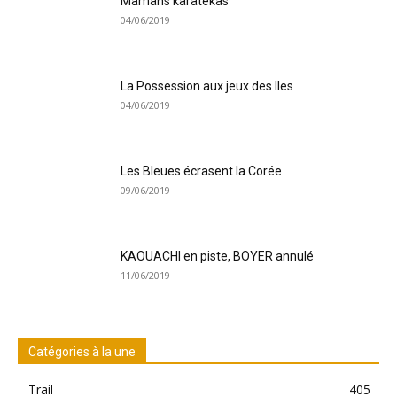
Mamans karatékas
04/06/2019
La Possession aux jeux des Iles
04/06/2019
Les Bleues écrasent la Corée
09/06/2019
KAOUACHI en piste, BOYER annulé
11/06/2019
Catégories à la une
Trail
405