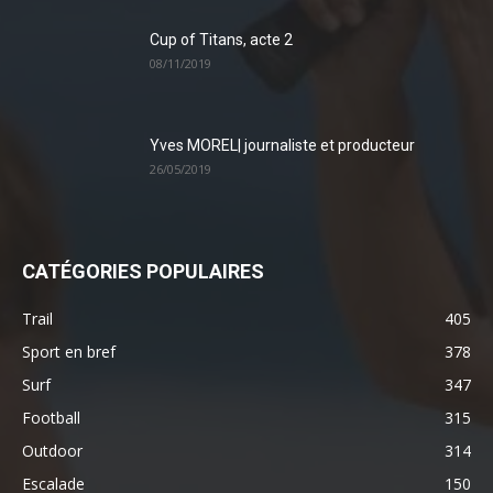
Cup of Titans, acte 2
08/11/2019
Yves MOREL| journaliste et producteur
26/05/2019
CATÉGORIES POPULAIRES
Trail
405
Sport en bref
378
Surf
347
Football
315
Outdoor
314
Escalade
150