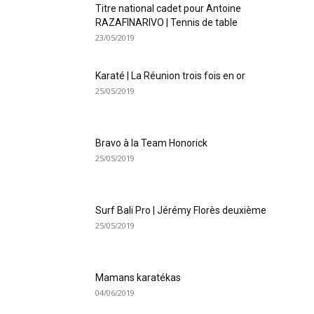
Titre national cadet pour Antoine
RAZAFINARIVO | Tennis de table
23/05/2019
Karaté | La Réunion trois fois en or
25/05/2019
Bravo à la Team Honorick
25/05/2019
Surf Bali Pro | Jérémy Florès deuxième
25/05/2019
Mamans karatékas
04/06/2019