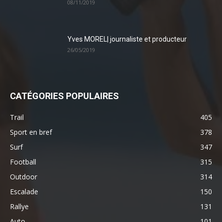
08/11/2019
Yves MOREL| journaliste et producteur
26/05/2019
CATÉGORIES POPULAIRES
Trail
405
Sport en bref
378
Surf
347
Football
315
Outdoor
314
Escalade
150
Rallye
131
Auto
101