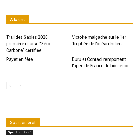
A la une
Trail des Sables 2020,
Victoire malgache sur le 1er
première course “Zéro
Trophée de l’océan Indien
Carbone” certifiée
Payet en fête
Duru et Conradi remportent
l’open de France de hossegor
Sport en bref
Sport en bref