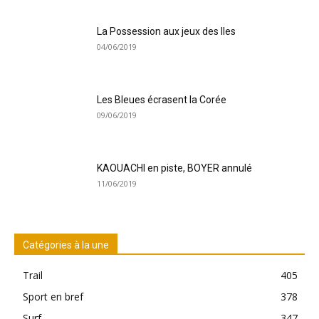
La Possession aux jeux des Iles
04/06/2019
Les Bleues écrasent la Corée
09/06/2019
KAOUACHI en piste, BOYER annulé
11/06/2019
Catégories à la une
Trail
405
Sport en bref
378
Surf
347