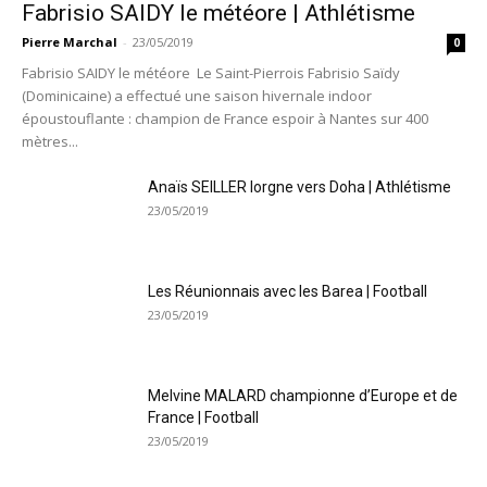
Fabrisio SAIDY le météore | Athlétisme
Pierre Marchal
-
23/05/2019
0
Fabrisio SAIDY le météore Le Saint-Pierrois Fabrisio Saïdy
(Dominicaine) a effectué une saison hivernale indoor
époustouflante : champion de France espoir à Nantes sur 400
mètres...
Anaïs SEILLER lorgne vers Doha | Athlétisme
23/05/2019
Les Réunionnais avec les Barea | Football
23/05/2019
Melvine MALARD championne d’Europe et de
France | Football
23/05/2019