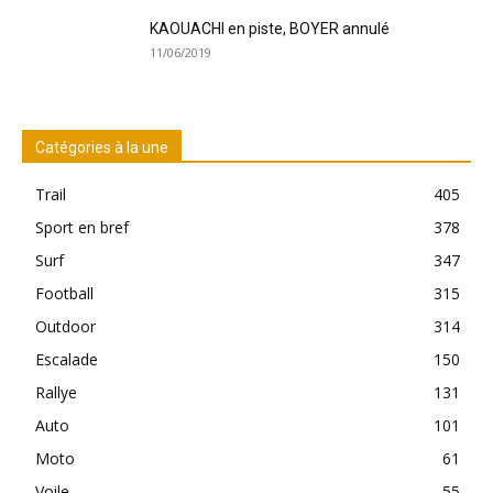
KAOUACHI en piste, BOYER annulé
11/06/2019
Catégories à la une
Trail
405
Sport en bref
378
Surf
347
Football
315
Outdoor
314
Escalade
150
Rallye
131
Auto
101
Moto
61
Voile
55