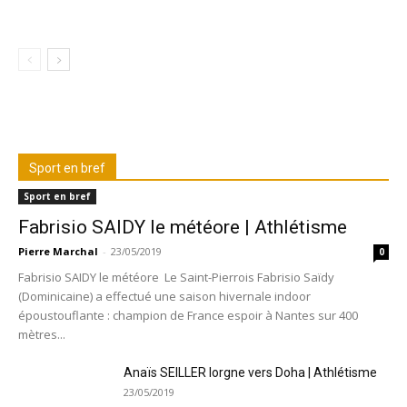
Sport en bref
Sport en bref
Fabrisio SAIDY le météore | Athlétisme
Pierre Marchal
-
23/05/2019
0
Fabrisio SAIDY le météore Le Saint-Pierrois Fabrisio Saïdy
(Dominicaine) a effectué une saison hivernale indoor
époustouflante : champion de France espoir à Nantes sur 400
mètres...
Anaïs SEILLER lorgne vers Doha | Athlétisme
23/05/2019