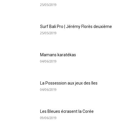
25/05/2019
Surf Bali Pro | Jérémy Florès deuxième
25/05/2019
Mamans karatékas
04/06/2019
La Possession aux jeux des Iles
04/06/2019
Les Bleues écrasent la Corée
09/06/2019