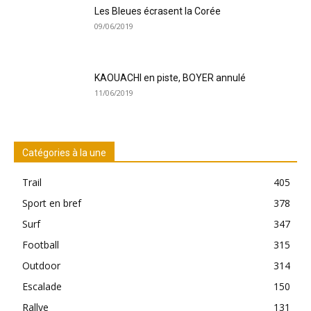
Les Bleues écrasent la Corée
09/06/2019
KAOUACHI en piste, BOYER annulé
11/06/2019
Catégories à la une
Trail
405
Sport en bref
378
Surf
347
Football
315
Outdoor
314
Escalade
150
Rallye
131