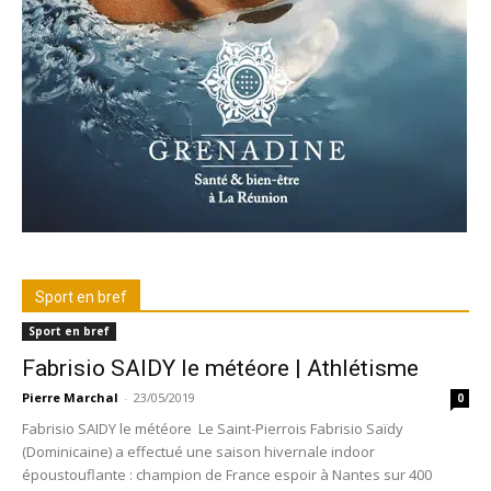
Sport en bref
Sport en bref
Fabrisio SAIDY le météore | Athlétisme
Pierre Marchal
-
23/05/2019
0
Fabrisio SAIDY le météore Le Saint-Pierrois Fabrisio Saïdy
(Dominicaine) a effectué une saison hivernale indoor
époustouflante : champion de France espoir à Nantes sur 400