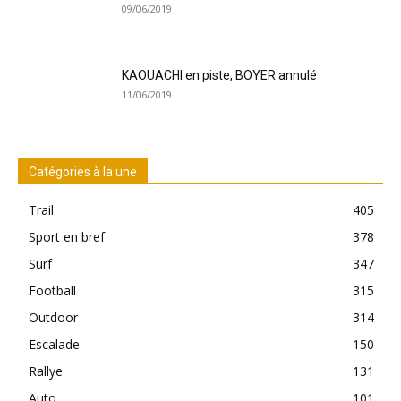
09/06/2019
KAOUACHI en piste, BOYER annulé
11/06/2019
Catégories à la une
Trail
405
Sport en bref
378
Surf
347
Football
315
Outdoor
314
Escalade
150
Rallye
131
Auto
101