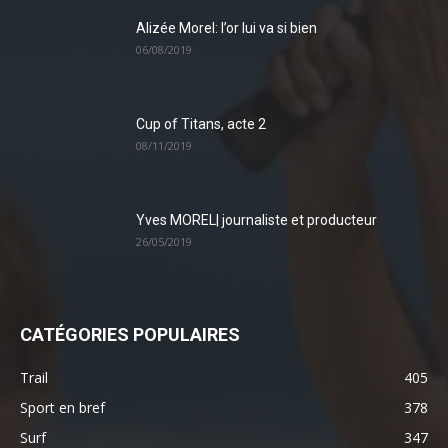
Alizée Morel: l’or lui va si bien
06/08/2019
Cup of Titans, acte 2
08/11/2019
Yves MOREL| journaliste et producteur
26/05/2019
CATÉGORIES POPULAIRES
Trail
405
Sport en bref
378
Surf
347