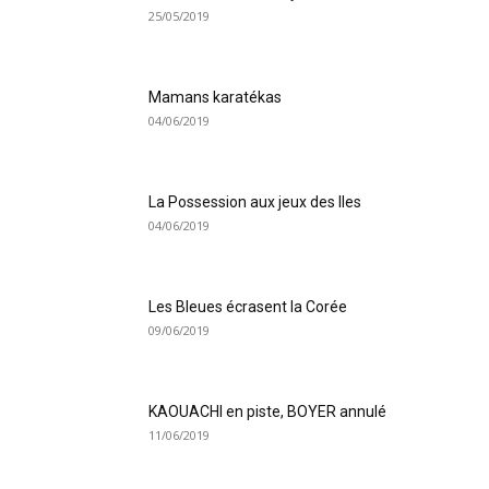
25/05/2019
Mamans karatékas
04/06/2019
La Possession aux jeux des Iles
04/06/2019
Les Bleues écrasent la Corée
09/06/2019
KAOUACHI en piste, BOYER annulé
11/06/2019