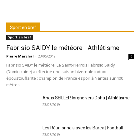
Sport en bref
Sport en bref
Fabrisio SAIDY le météore | Athlétisme
Pierre Marchal
-
23/05/2019
0
Fabrisio SAIDY le météore Le Saint-Pierrois Fabrisio Saïdy
(Dominicaine) a effectué une saison hivernale indoor
époustouflante : champion de France espoir à Nantes sur 400
mètres...
Anaïs SEILLER lorgne vers Doha | Athlétisme
23/05/2019
Les Réunionnais avec les Barea | Football
23/05/2019