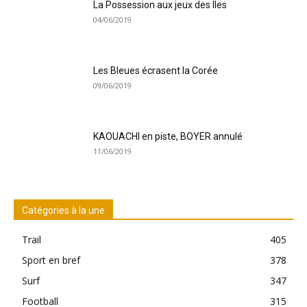
La Possession aux jeux des Iles
04/06/2019
Les Bleues écrasent la Corée
09/06/2019
KAOUACHI en piste, BOYER annulé
11/06/2019
Catégories à la une
Trail
405
Sport en bref
378
Surf
347
Football
315