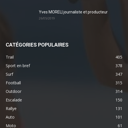
Yves MOREL| journaliste et producteur
26/05/2019
CATÉGORIES POPULAIRES
Trail
405
Sport en bref
378
Surf
347
Football
315
Outdoor
314
Escalade
150
Rallye
131
Auto
101
Moto
61