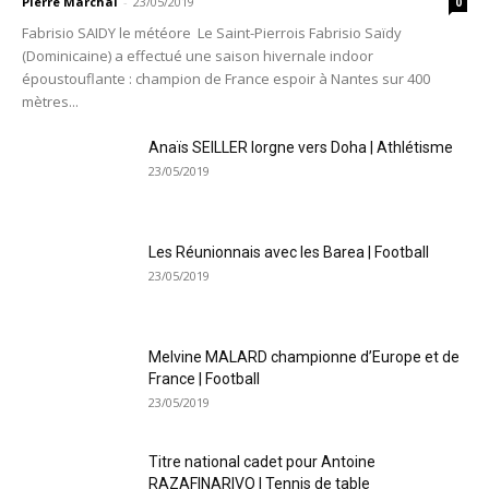
Pierre Marchal
-
23/05/2019
0
Fabrisio SAIDY le météore Le Saint-Pierrois Fabrisio Saïdy
(Dominicaine) a effectué une saison hivernale indoor
époustouflante : champion de France espoir à Nantes sur 400
mètres...
Anaïs SEILLER lorgne vers Doha | Athlétisme
23/05/2019
Les Réunionnais avec les Barea | Football
23/05/2019
Melvine MALARD championne d’Europe et de
France | Football
23/05/2019
Titre national cadet pour Antoine
RAZAFINARIVO | Tennis de table