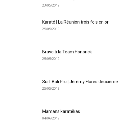
23/05/2019
Karaté | La Réunion trois fois en or
25/05/2019
Bravo à la Team Honorick
25/05/2019
Surf Bali Pro | Jérémy Florès deuxième
25/05/2019
Mamans karatékas
04/06/2019