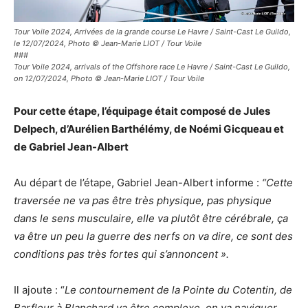
Tour Voile 2024, Arrivées de la grande course Le Havre / Saint-Cast Le Guildo,
le 12/07/2024, Photo © Jean-Marie LIOT / Tour Voile
###
Tour Voile 2024, arrivals of the Offshore race Le Havre / Saint-Cast Le Guildo,
on 12/07/2024, Photo © Jean-Marie LIOT / Tour Voile
Pour cette étape, l’équipage était composé de Jules
Delpech, d’Aurélien Barthélémy, de Noémi Gicqueau et
de Gabriel Jean-Albert
Au départ de l’étape, Gabriel Jean-Albert informe :
“Cette
traversée ne va pas être très physique, pas physique
dans le sens musculaire, elle va plutôt être cérébrale, ça
va être un peu la guerre des nerfs on va dire, ce sont des
conditions pas très fortes qui s’annoncent ».
Il ajoute : “
Le contournement de la Pointe du Cotentin, de
Barfleur à Blanchard va être complexe, on va naviguer