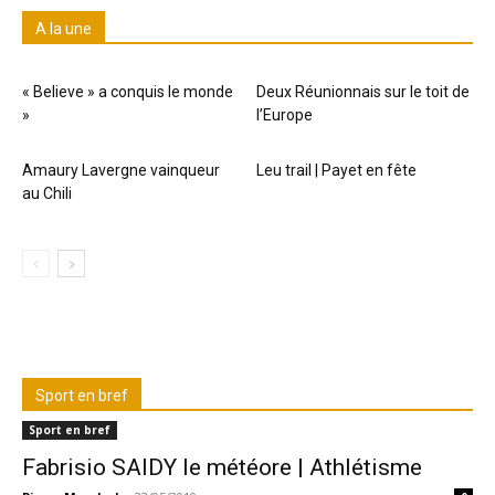
A la une
« Believe » a conquis le monde
Deux Réunionnais sur le toit de
»
l’Europe
Amaury Lavergne vainqueur
Leu trail | Payet en fête
au Chili
Sport en bref
Sport en bref
Fabrisio SAIDY le météore | Athlétisme