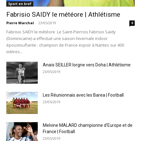
Sport en bref
Fabrisio SAIDY le météore | Athlétisme
Pierre Marchal
-
23/05/2019
0
Fabrisio SAIDY le météore Le Saint-Pierrois Fabrisio Saïdy
(Dominicaine) a effectué une saison hivernale indoor
époustouflante : champion de France espoir à Nantes sur 400
mètres...
Anaïs SEILLER lorgne vers Doha | Athlétisme
23/05/2019
Les Réunionnais avec les Barea | Football
23/05/2019
Melvine MALARD championne d’Europe et de
France | Football
23/05/2019