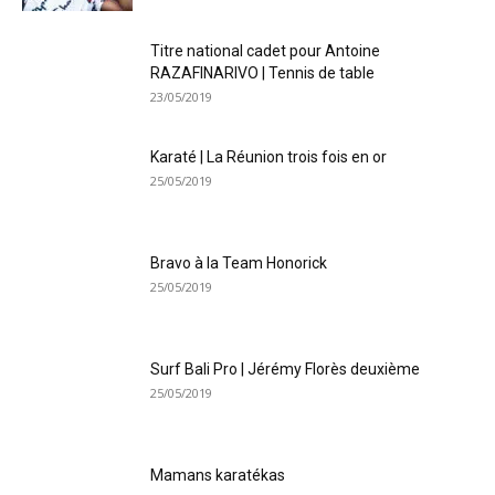
Titre national cadet pour Antoine
RAZAFINARIVO | Tennis de table
23/05/2019
Karaté | La Réunion trois fois en or
25/05/2019
Bravo à la Team Honorick
25/05/2019
Surf Bali Pro | Jérémy Florès deuxième
25/05/2019
Mamans karatékas