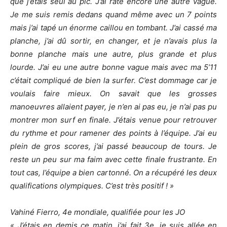
que j’étais seul au pic. J’ai raté encore une autre vague.
Je me suis remis dedans quand même avec un 7 points
mais j’ai tapé un énorme caillou en tombant. J’ai cassé ma
planche, j’ai dû sortir, en changer, et je n’avais plus la
bonne planche mais une autre, plus grande et plus
lourde. J’ai eu une autre bonne vague mais avec ma 5’11
c’était compliqué de bien la surfer. C’est dommage car je
voulais faire mieux. On savait que les grosses
manoeuvres allaient payer, je n’en ai pas eu, je n’ai pas pu
montrer mon surf en finale. J’étais venue pour retrouver
du rythme et pour ramener des points à l’équipe. J’ai eu
plein de gros scores, j’ai passé beaucoup de tours. Je
reste un peu sur ma faim avec cette finale frustrante. En
tout cas, l’équipe a bien cartonné. On a récupéré les deux
qualifications olympiques. C’est très positif ! »
Vahiné Fierro, 4e mondiale, qualifiée pour les JO
« J’étais en demis ce matin, j’ai fait 3e, je suis allée en