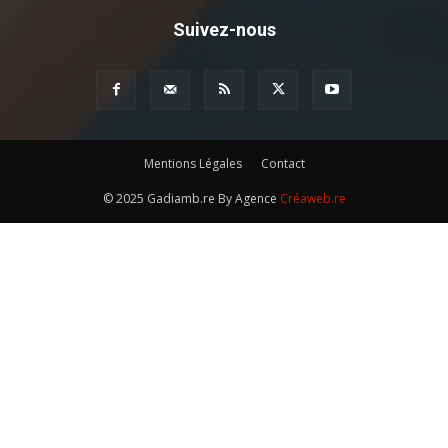
Suivez-nous
Mentions Légales
Contact
© 2025 Gadiamb.re By Agence
Créaweb.re