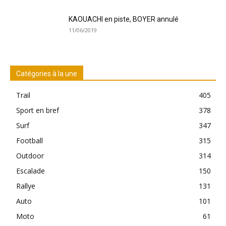
KAOUACHI en piste, BOYER annulé
11/06/2019
Catégories à la une
Trail
405
Sport en bref
378
Surf
347
Football
315
Outdoor
314
Escalade
150
Rallye
131
Auto
101
Moto
61