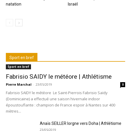
natation
Israël
Sport en bref
Sport en bref
Fabrisio SAIDY le météore | Athlétisme
Pierre Marchal
-
23/05/2019
0
Fabrisio SAIDY le météore Le Saint-Pierrois Fabrisio Saïdy
(Dominicaine) a effectué une saison hivernale indoor
époustouflante : champion de France espoir à Nantes sur 400
mètres...
Anaïs SEILLER lorgne vers Doha | Athlétisme
23/05/2019