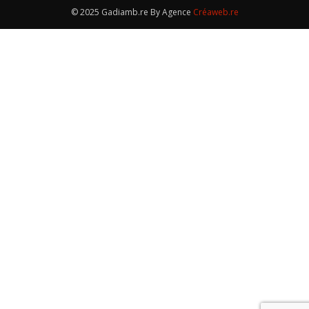
© 2025 Gadiamb.re By Agence
Créaweb.re