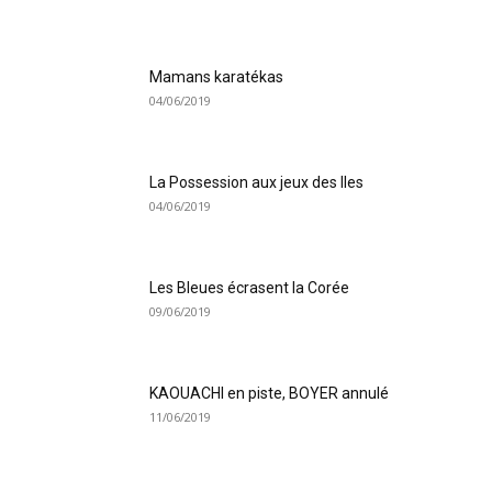
Mamans karatékas
04/06/2019
La Possession aux jeux des Iles
04/06/2019
Les Bleues écrasent la Corée
09/06/2019
KAOUACHI en piste, BOYER annulé
11/06/2019