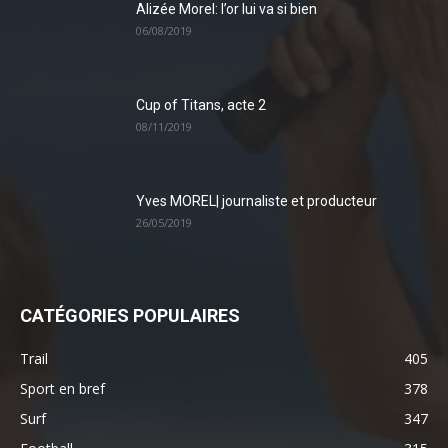
Alizée Morel: l’or lui va si bien
06/08/2019
Cup of Titans, acte 2
08/11/2019
Yves MOREL| journaliste et producteur
26/05/2019
CATÉGORIES POPULAIRES
Trail
405
Sport en bref
378
Surf
347