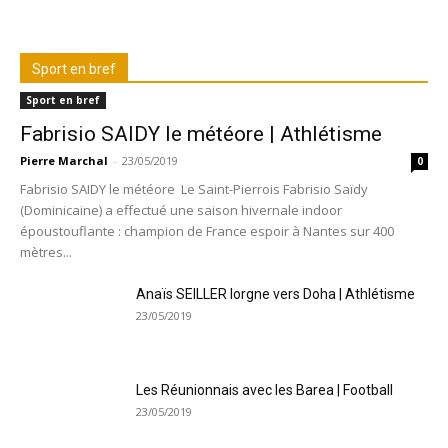
Sport en bref
Sport en bref
Fabrisio SAIDY le météore | Athlétisme
Pierre Marchal
-
23/05/2019
0
Fabrisio SAIDY le météore Le Saint-Pierrois Fabrisio Saïdy
(Dominicaine) a effectué une saison hivernale indoor
époustouflante : champion de France espoir à Nantes sur 400
mètres...
Anaïs SEILLER lorgne vers Doha | Athlétisme
23/05/2019
Les Réunionnais avec les Barea | Football
23/05/2019