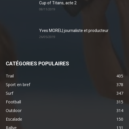
Cup of Titans, acte 2
08/11/2019
Yves MOREL| journaliste et producteur
26/05/2019
CATÉGORIES POPULAIRES
Trail
405
Sport en bref
378
Surf
347
Football
315
Outdoor
314
Escalade
150
Rallye
131