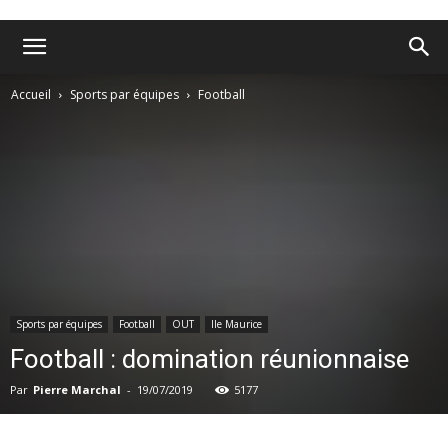
Accueil
Sports par équipes
Football
Sports par équipes
Football
OUT
Ile Maurice
Football : domination réunionnaise
Par
Pierre Marchal
-
19/07/2019
5177