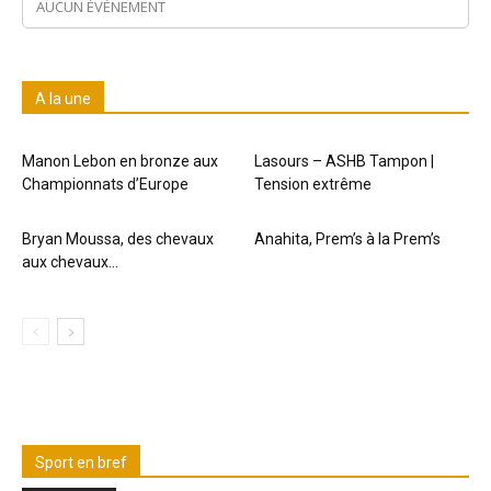
AUCUN ÉVÉNEMENT
A la une
Manon Lebon en bronze aux
Lasours – ASHB Tampon |
Championnats d’Europe
Tension extrême
Bryan Moussa, des chevaux
Anahita, Prem’s à la Prem’s
aux chevaux…
Sport en bref