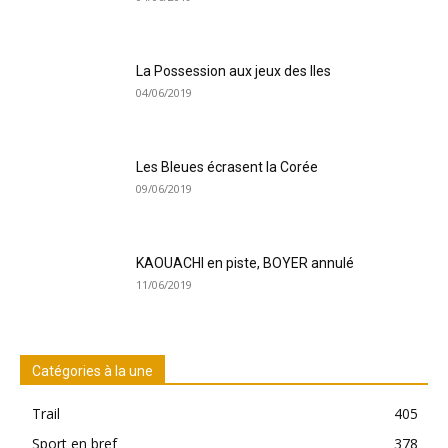
La Possession aux jeux des Iles
04/06/2019
Les Bleues écrasent la Corée
09/06/2019
KAOUACHI en piste, BOYER annulé
11/06/2019
Catégories à la une
Trail
405
Sport en bref
378