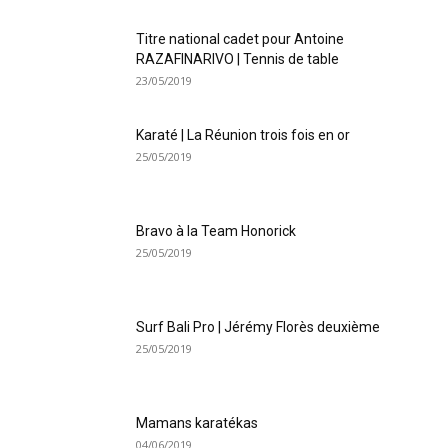
Titre national cadet pour Antoine
RAZAFINARIVO | Tennis de table
23/05/2019
Karaté | La Réunion trois fois en or
25/05/2019
Bravo à la Team Honorick
25/05/2019
Surf Bali Pro | Jérémy Florès deuxième
25/05/2019
Mamans karatékas
04/06/2019