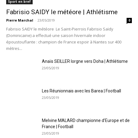
Sport en bref
Fabrisio SAIDY le météore | Athlétisme
Pierre Marchal
-
23/05/2019
0
Fabrisio SAIDY le météore Le Saint-Pierrois Fabrisio Saïdy
(Dominicaine) a effectué une saison hivernale indoor
époustouflante : champion de France espoir à Nantes sur 400
mètres...
Anaïs SEILLER lorgne vers Doha | Athlétisme
23/05/2019
Les Réunionnais avec les Barea | Football
23/05/2019
Melvine MALARD championne d’Europe et de
France | Football
23/05/2019