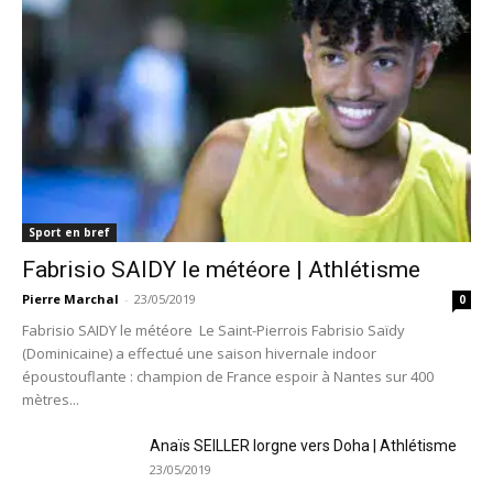
Sport en bref
Fabrisio SAIDY le météore | Athlétisme
Pierre Marchal
-
23/05/2019
0
Fabrisio SAIDY le météore Le Saint-Pierrois Fabrisio Saïdy
(Dominicaine) a effectué une saison hivernale indoor
époustouflante : champion de France espoir à Nantes sur 400
mètres...
Anaïs SEILLER lorgne vers Doha | Athlétisme
23/05/2019