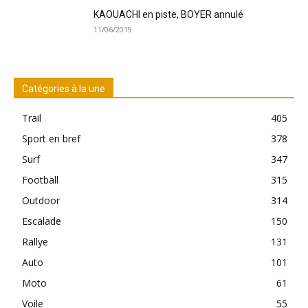
KAOUACHI en piste, BOYER annulé
11/06/2019
Catégories à la une
Trail
405
Sport en bref
378
Surf
347
Football
315
Outdoor
314
Escalade
150
Rallye
131
Auto
101
Moto
61
Voile
55