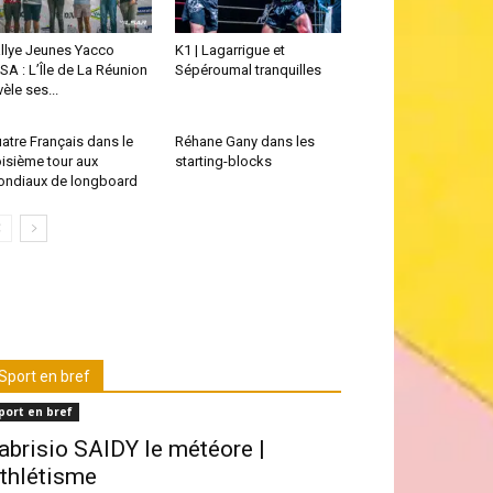
llye Jeunes Yacco
K1 | Lagarrigue et
SA : L’Île de La Réunion
Sépéroumal tranquilles
vèle ses...
atre Français dans le
Réhane Gany dans les
oisième tour aux
starting-blocks
ndiaux de longboard
Sport en bref
port en bref
abrisio SAIDY le météore |
thlétisme