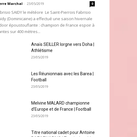
erre Marchal
-
23/05/2019
0
brisio SAIDY le météore Le Saint-Pierrois Fabrisio
ïdy (Dominicaine) a effectué une saison hivernale
door époustouflante : champion de France espoir à
ntes sur 400 mètres...
Anaïs SEILLER lorgne vers Doha |
Athlétisme
23/05/2019
Les Réunionnais avec les Barea |
Football
23/05/2019
Melvine MALARD championne
d’Europe et de France | Football
23/05/2019
Titre national cadet pour Antoine