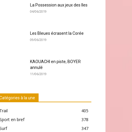
La Possession aux jeux des Iles
04/06/2019
Les Bleues écrasent la Corée
09/06/2019
KAOUACHI en piste, BOYER
annulé
11/06/2019
Catégories à la une
Trail
405
Sport en bref
378
Surf
347