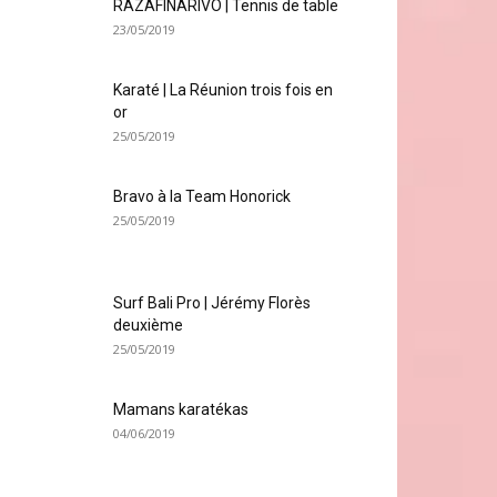
RAZAFINARIVO | Tennis de table
23/05/2019
Karaté | La Réunion trois fois en
or
25/05/2019
Bravo à la Team Honorick
25/05/2019
Surf Bali Pro | Jérémy Florès
deuxième
25/05/2019
Mamans karatékas
04/06/2019