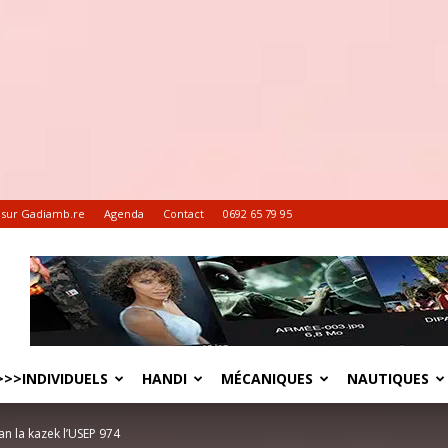
 sur Gadiamb.re
Agenda
Contact
0692 65 79 95
>>INDIVIDUELS
HANDI
MÉCANIQUES
NAUTIQUES
an la kazek l’USEP 974