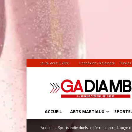
jeudi, août 6, 2026
Connexion / Rejoindre
Publiez
Gadiamb.re
|
Actualités
sportives
ACCUEIL
ARTS MARTIAUX
SPORTS>
Accueil
Sports individuels
L’e-rencontre, bouge d