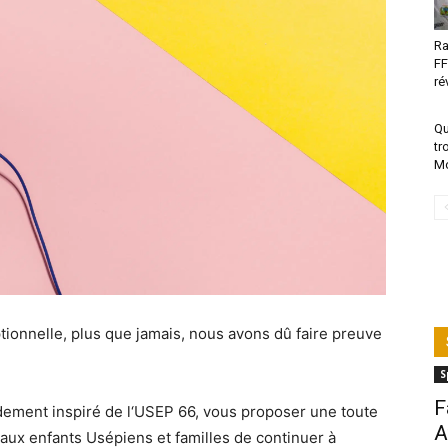
Ra
FF
ré
Qu
tr
Mo
ptionnelle, plus que jamais, nous avons dû faire preuve
S
F
ement inspiré de l‘USEP 66, vous proposer une toute
A
aux enfants Usépiens et familles de continuer à