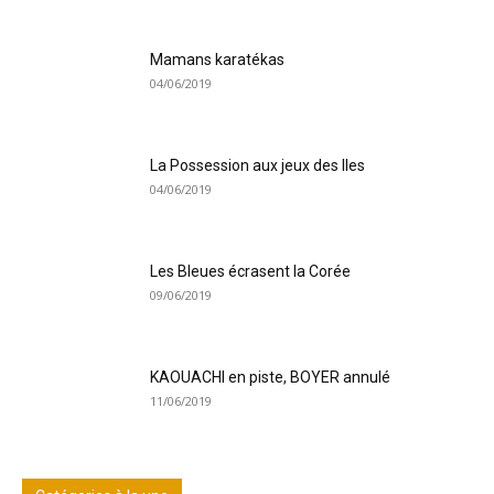
Mamans karatékas
04/06/2019
La Possession aux jeux des Iles
04/06/2019
Les Bleues écrasent la Corée
09/06/2019
KAOUACHI en piste, BOYER annulé
11/06/2019