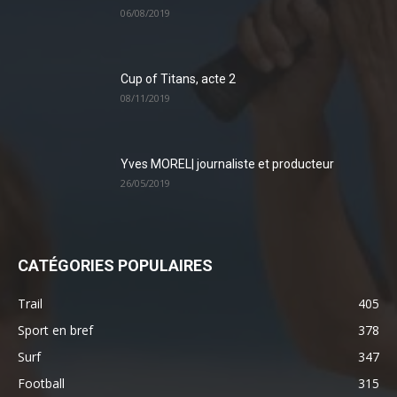
06/08/2019
Cup of Titans, acte 2
08/11/2019
Yves MOREL| journaliste et producteur
26/05/2019
CATÉGORIES POPULAIRES
Trail
405
Sport en bref
378
Surf
347
Football
315