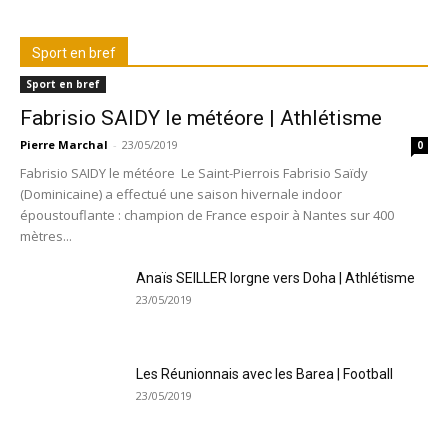
Sport en bref
Sport en bref
Fabrisio SAIDY le météore | Athlétisme
Pierre Marchal
-
23/05/2019
0
Fabrisio SAIDY le météore Le Saint-Pierrois Fabrisio Saïdy
(Dominicaine) a effectué une saison hivernale indoor
époustouflante : champion de France espoir à Nantes sur 400
mètres...
Anaïs SEILLER lorgne vers Doha | Athlétisme
23/05/2019
Les Réunionnais avec les Barea | Football
23/05/2019