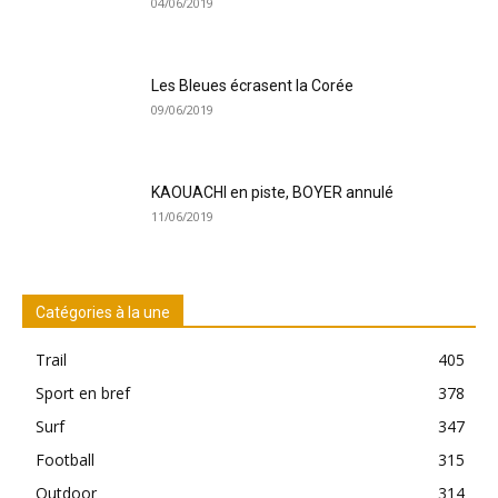
04/06/2019
Les Bleues écrasent la Corée
09/06/2019
KAOUACHI en piste, BOYER annulé
11/06/2019
Catégories à la une
Trail
405
Sport en bref
378
Surf
347
Football
315
Outdoor
314