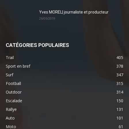
Yves MOREL| journaliste et producteur
26/05/2019
CATÉGORIES POPULAIRES
Trail
405
Sport en bref
378
Surf
347
Football
315
Outdoor
314
Escalade
150
Rallye
131
Auto
101
Moto
61