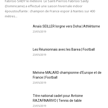
Fabrisio SAIDY le météore Le Saint-Pierrois Fabrisio Saïdy
(Dominicaine) a effectué une saison hivernale indoor
époustouflante : champion de France espoir à Nantes sur 400
mètres...
Anaïs SEILLER lorgne vers Doha | Athlétisme
23/05/2019
Les Réunionnais avec les Barea | Football
23/05/2019
Melvine MALARD championne d’Europe et de
France | Football
23/05/2019
Titre national cadet pour Antoine
RAZAFINARIVO | Tennis de table
23/05/2019