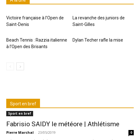
A la une
Victoire française à l’Open de
La revanche des juniors de
Saint-Denis
Saint-Gilles
Beach Tennis : Razzia italienne
Dylan Techer rafle la mise
à l’Open des Brisants
Sport en bref
Sport en bref
Fabrisio SAIDY le météore | Athlétisme
Pierre Marchal
-
23/05/2019
0