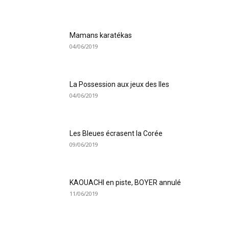
Mamans karatékas
04/06/2019
La Possession aux jeux des Iles
04/06/2019
Les Bleues écrasent la Corée
09/06/2019
KAOUACHI en piste, BOYER annulé
11/06/2019