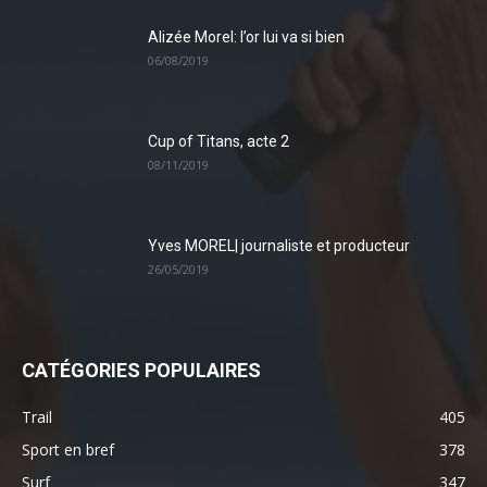
Alizée Morel: l’or lui va si bien
06/08/2019
Cup of Titans, acte 2
08/11/2019
Yves MOREL| journaliste et producteur
26/05/2019
CATÉGORIES POPULAIRES
Trail
405
Sport en bref
378
Surf
347