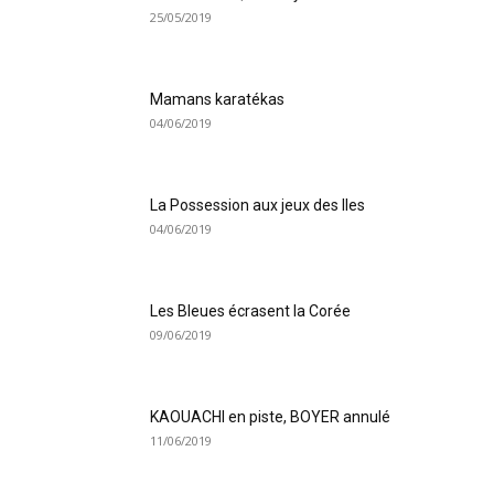
25/05/2019
Mamans karatékas
04/06/2019
La Possession aux jeux des Iles
04/06/2019
Les Bleues écrasent la Corée
09/06/2019
KAOUACHI en piste, BOYER annulé
11/06/2019