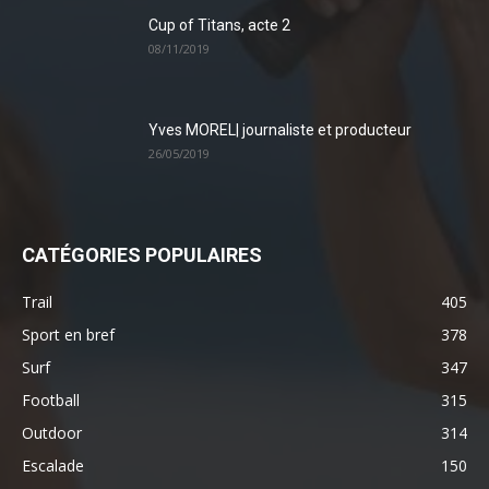
Cup of Titans, acte 2
08/11/2019
Yves MOREL| journaliste et producteur
26/05/2019
CATÉGORIES POPULAIRES
Trail
405
Sport en bref
378
Surf
347
Football
315
Outdoor
314
Escalade
150