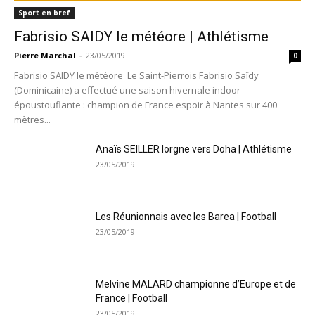
Sport en bref
Fabrisio SAIDY le météore | Athlétisme
Pierre Marchal
-
23/05/2019
0
Fabrisio SAIDY le météore Le Saint-Pierrois Fabrisio Saïdy
(Dominicaine) a effectué une saison hivernale indoor
époustouflante : champion de France espoir à Nantes sur 400
mètres...
Anaïs SEILLER lorgne vers Doha | Athlétisme
23/05/2019
Les Réunionnais avec les Barea | Football
23/05/2019
Melvine MALARD championne d’Europe et de
France | Football
23/05/2019