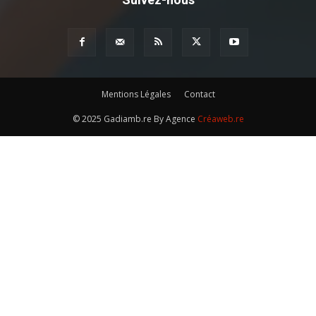
Mentions Légales
Contact
© 2025 Gadiamb.re By Agence
Créaweb.re