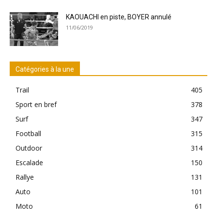
KAOUACHI en piste, BOYER annulé
11/06/2019
Catégories à la une
Trail
405
Sport en bref
378
Surf
347
Football
315
Outdoor
314
Escalade
150
Rallye
131
Auto
101
Moto
61