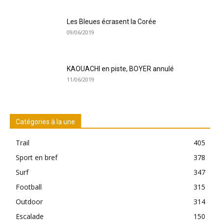
Les Bleues écrasent la Corée
09/06/2019
KAOUACHI en piste, BOYER annulé
11/06/2019
Catégories à la une
Trail
405
Sport en bref
378
Surf
347
Football
315
Outdoor
314
Escalade
150