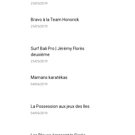
25/05/2019
Bravo à la Team Honorick
25/05/2019
Surf Bali Pro | Jérémy Florès
deuxième
25/05/2019
Mamans karatékas
04/06/2019
La Possession aux jeux des Iles
04/06/2019