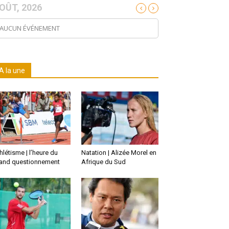
OÛT, 2026
AUCUN ÉVÉNEMENT
A la une
hlétisme | l’heure du
Natation | Alizée Morel en
and questionnement
Afrique du Sud