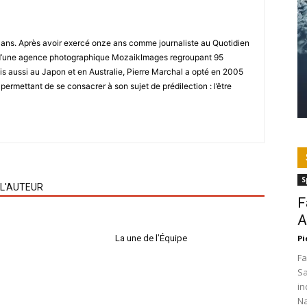
8 ans. Après avoir exercé onze ans comme journaliste au Quotidien
r d’une agence photographique MozaikImages regroupant 95
is aussi au Japon et en Australie, Pierre Marchal a opté en 2005
 permettant de se consacrer à son sujet de prédilection : l’être
S
 L'AUTEUR
F
A
La une de l’Équipe
Pi
Fa
Sa
in
Na