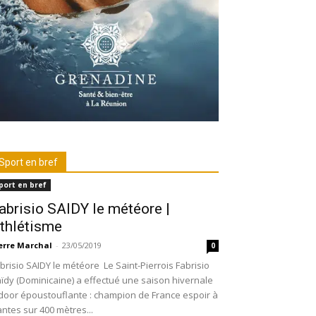
Sport en bref
port en bref
abrisio SAIDY le météore |
thlétisme
erre Marchal
-
23/05/2019
0
brisio SAIDY le météore Le Saint-Pierrois Fabrisio
ïdy (Dominicaine) a effectué une saison hivernale
door époustouflante : champion de France espoir à
ntes sur 400 mètres...