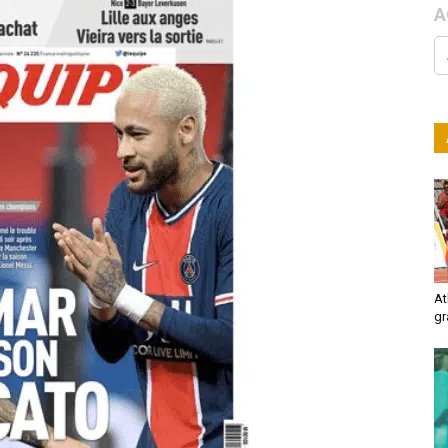
A
At
gr