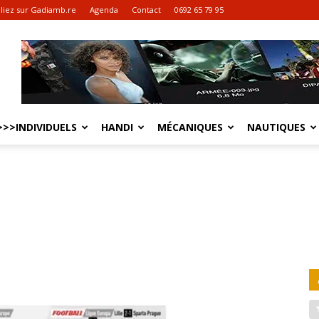
liez sur Gadiamb.re
Agenda
Contact
0692 65 79 95
>>INDIVIDUELS
HANDI
MÉCANIQUES
NAUTIQUES