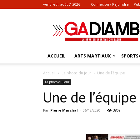
vendredi, août 7, 2026
Connexion / Rejoindre
Pub
Gadiamb.re
|
Actualités
sportives
ACCUEIL
ARTS MARTIAUX
SPORTS>
Accueil
La photo du jour
Une de l’équipe
La photo du jour
Une de l’équipe
Par
Pierre Marchal
-
06/12/2020
3809