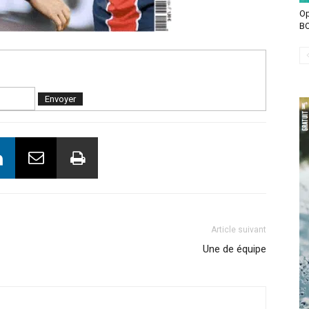
Op
BO
Article suivant
Une de équipe