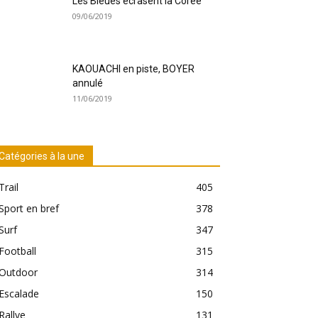
Les Bleues écrasent la Corée
09/06/2019
KAOUACHI en piste, BOYER
annulé
11/06/2019
Catégories à la une
Trail
405
Sport en bref
378
Surf
347
Football
315
Outdoor
314
Escalade
150
Rallye
131