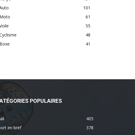
Auto
101
Moto
61
Voile
55
Cyclisme
48
Boxe
41
ATÉGORIES POPULAIRES
ail
405
ort en bref
378