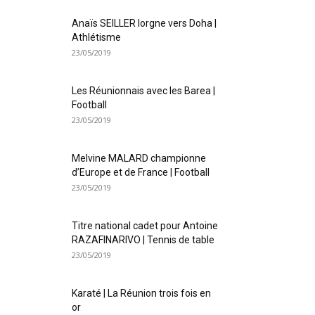
Anaïs SEILLER lorgne vers Doha |
Athlétisme
23/05/2019
Les Réunionnais avec les Barea |
Football
23/05/2019
Melvine MALARD championne
d’Europe et de France | Football
23/05/2019
Titre national cadet pour Antoine
RAZAFINARIVO | Tennis de table
23/05/2019
Karaté | La Réunion trois fois en
or